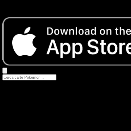
Prova con nomi Pokemon, nomi dei set o tipi di carta.