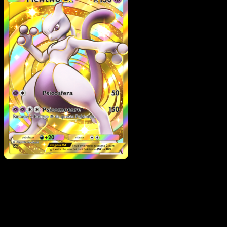
Mewtwo-ex
·
Geni
Supremi
#286
Scarica Eyevo per scansionare carte all'istante 
seguire i prezzi.
Ottieni prezzi live, strumenti per la collezione e scansioni