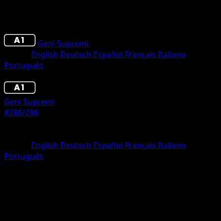
Geni Supremi
•
#286/286
•
Couronne
Lingua
English
Deutsch
Español
Français
Italiano
Português
Pokémon
Base
Geni Supremi
#286/286
Rarità
Couronne
Lingua
English
Deutsch
Español
Français
Italiano
Português