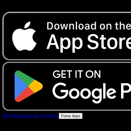
rapide. Apri questa carta nell'app o scarica ora.
Apri Mewtwo-ex in Eyevo
Forse dopo
4.8★
|
50k+ download
|
Gratis