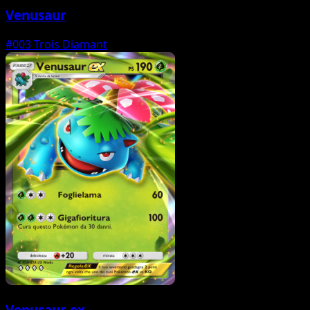
Venusaur
#003
Trois Diamant
Venusaur-ex