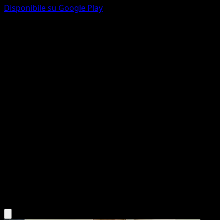
Disponibile su Google Play
Mewtwo-ex
Geni Supremi
Gioco di Carte Collezionabili Pokémon Pocket
#286
Couronne
PLANETA Mochizuki
Pokémon
Base
Psychic
Scarica l'app Eyevo