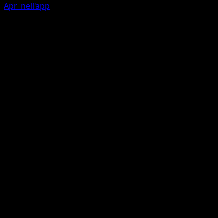
Apri nell'app
Psicosfera
P
I
50
Psicomotore
P
P
I
I
150
Rimuovi 2 Energie {P} da questo Pokémon.
Artista
PLANETA Mochizuki
HP
150
Ritirata
Debolezza
Oscurità +20