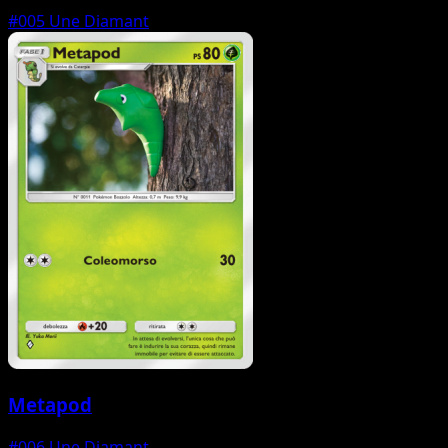
#005
Une Diamant
Metapod
#006
Une Diamant