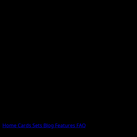
Nessun risultato
Prova con nomi Pokemon, nomi dei set o tipi di carta.
Lingua
Home
Cards
Sets
Blog
Features
FAQ