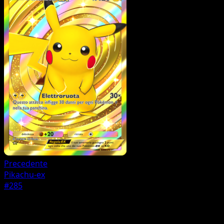
Precedente
Pikachu-ex
#285
Pokémon
Base
Mewtwo-ex