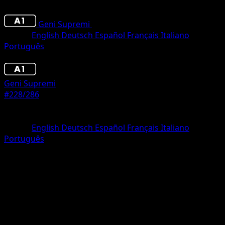
Geni Supremi
•
#228/286
•
Une Étoile
Lingua
English
Deutsch
Español
Français
Italiano
Português
Pokémon
Livello 1
Geni Supremi
#228/286
Rarità
Une Étoile
Lingua
English
Deutsch
Español
Français
Italiano
Português