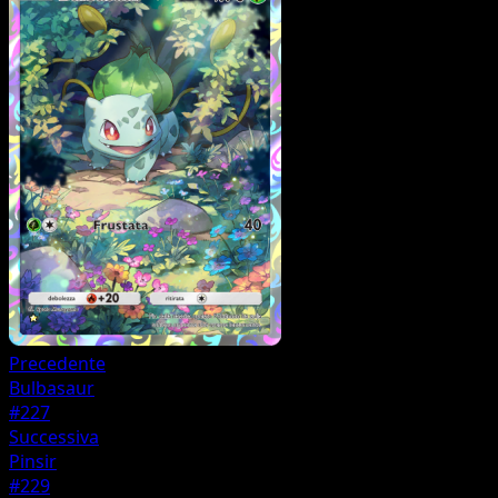
Precedente
Bulbasaur
#227
Successiva
Pinsir
#229