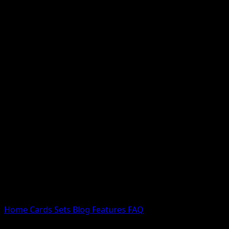
Nessun risultato
Prova con nomi Pokemon, nomi dei set o tipi di carta.
Lingua
Home
Cards
Sets
Blog
Features
FAQ