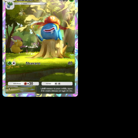
Gloom
·
Geni Supremi
#228
Scarica Eyevo per scansionare carte all'istante 
seguire i prezzi.
Ottieni prezzi live, strumenti per la collezione e scansioni