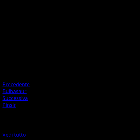
Sbavare
E
I
40
Artista
OKACHEKE
HP
80
Ritirata
Debolezza
Fuoco +20
Precedente
Bulbasaur
Successiva
Pinsir
Altro da Geni Supremi
Vedi tutto