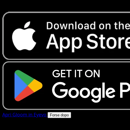
rapide. Apri questa carta nell'app o scarica ora.
Apri Gloom in Eyevo
Forse dopo
4.8★
|
50k+ download
|
Gratis