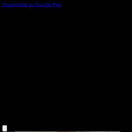
Disponibile su Google Play
Gloom
Geni Supremi
Gioco di Carte Collezionabili Pokémon Pocket
#228
Une Étoile
OKACHEKE
Pokémon
Livello 1
Grass
Scarica l'app Eyevo