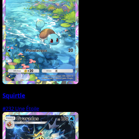
Squirtle
#232
Une Étoile