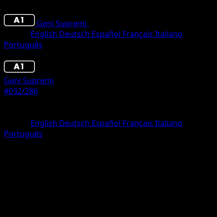
Geni Supremi
•
#032/286
•
Une Diamant
Lingua
English
Deutsch
Español
Français
Italiano
Português
Pokémon
Livello 1
Geni Supremi
#032/286
Rarità
Une Diamant
Lingua
English
Deutsch
Español
Français
Italiano
Português