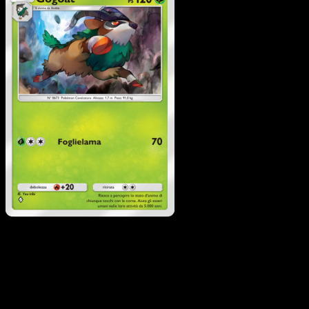
Gogoat
·
Geni Supremi
#032
Scarica Eyevo per scansionare carte all'istante 
seguire i prezzi.
Ottieni prezzi live, strumenti per la collezione e scansioni