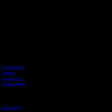
Foglielama
E
I
I
70
Artista
You Iribi
HP
120
Ritirata
Debolezza
Fuoco +20
Precedente
Skiddo
Successiva
Charmander
Altro da Geni Supremi
Vedi tutto