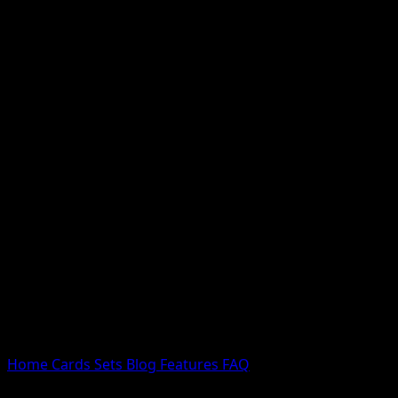
Nessun risultato
Prova con nomi Pokemon, nomi dei set o tipi di carta.
Lingua
Home
Cards
Sets
Blog
Features
FAQ