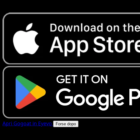
rapide. Apri questa carta nell'app o scarica ora.
Apri Gogoat in Eyevo
Forse dopo
4.8★
|
50k+ download
|
Gratis