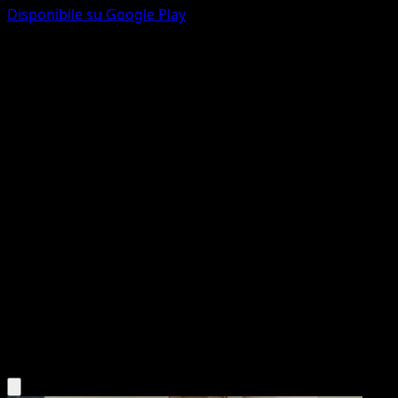
Disponibile su Google Play
Gogoat
Geni Supremi
Gioco di Carte Collezionabili Pokémon Pocket
#032
Une Diamant
You Iribi
Pokémon
Livello 1
Grass
Scarica l'app Eyevo