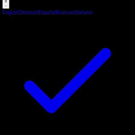
it
English
Deutsch
Español
Français
Italiano