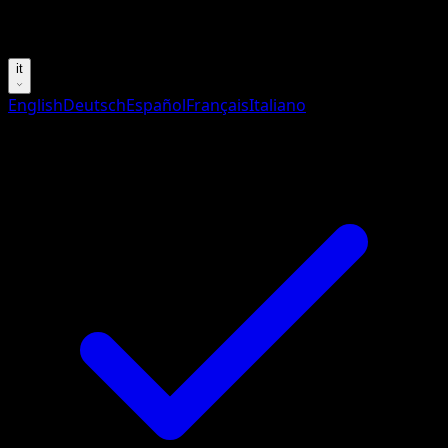
Prova con nomi Pokemon, nomi dei set o tipi di carta.
it
English
Deutsch
Español
Français
Italiano