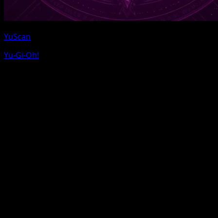
YuScan
Yu-Gi-Oh!
Pokemon e i nomi dei personaggi Pokemon sono marchi
di Nintendo. Eyevo non e affiliata a Nintendo, The
Pokemon Company o Game Freak.
Usiamo link affiliati per eBay e TCGPlayer senza costi
aggiuntivi per te.