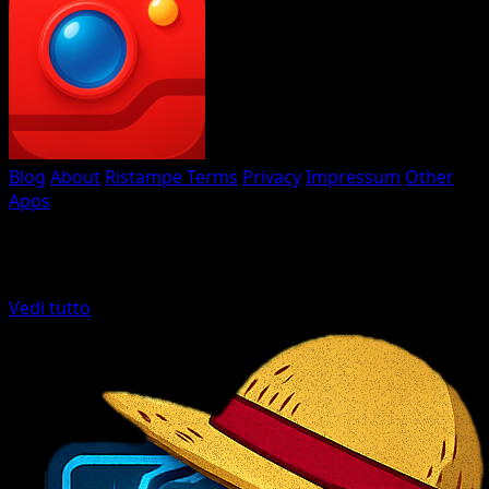
Eyevo TCG Scanner
Blog
About
Ristampe
Terms
Privacy
Impressum
Other
Apps
Creato con
♥
da Eyevo
Altre app di carte
Vedi tutto