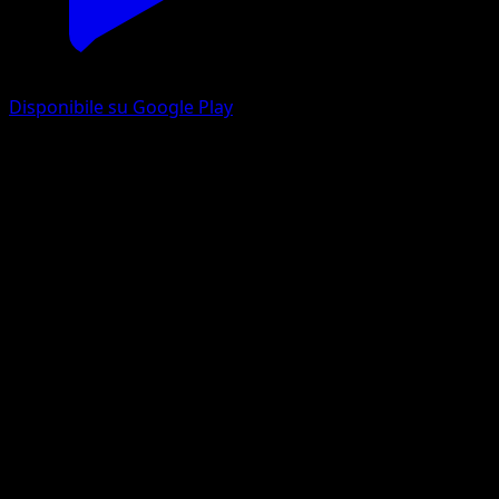
Disponibile su Google Play
Legal notice
Impressum
Anbieterkennzeichnung fuer die Eyevo Website und die
Eyevo App.
Angaben gemaess § 5 DDG
Julian Beck
Einzelunternehmen
Theoderichweg 5
70469 Stuttgart
Deutschland