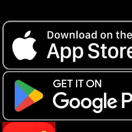
Verbraucherschlichtungsstelle teilzunehmen.
Porta Eyevo sul tuo telefono