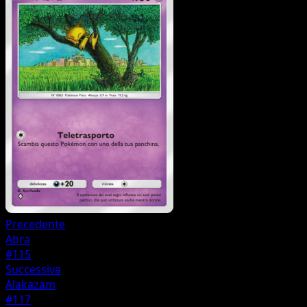
Precedente
Abra
#115
Successiva
Alakazam
#117