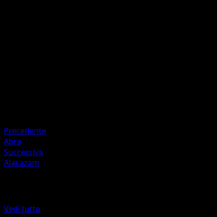
Superpsico
P
I
I
60
Artista
Ken Sugimori
HP
80
Ritirata
Debolezza
Oscurità +20
Precedente
Abra
Successiva
Alakazam
Altro da Geni Supremi
Vedi tutto