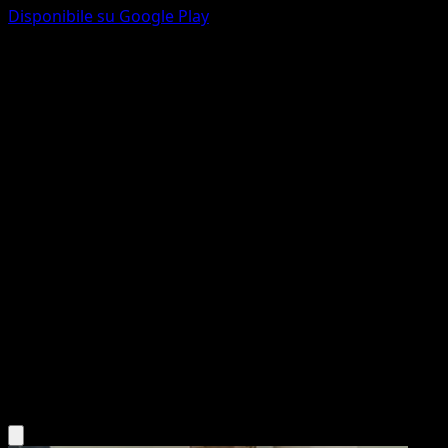
Disponibile su Google Play
Kadabra
Geni Supremi
Gioco di Carte Collezionabili Pokémon Pocket
#116
deux Diamant
Ken Sugimori
Pokémon
Livello 1
Psychic
Scarica l'app Eyevo