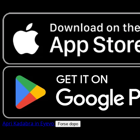
rapide. Apri questa carta nell'app o scarica ora.
Apri Kadabra in Eyevo
Forse dopo
4.8★
|
50k+ download
|
Gratis