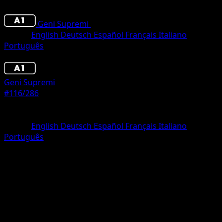
Geni Supremi
•
#116/286
•
deux Diamant
Lingua
English
Deutsch
Español
Français
Italiano
Português
Pokémon
Livello 1
Geni Supremi
#116/286
Rarità
deux Diamant
Lingua
English
Deutsch
Español
Français
Italiano
Português