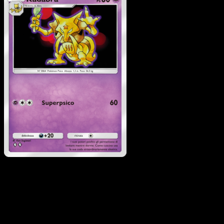
Kadabra
·
Geni Supremi
#116
Scarica Eyevo per scansionare carte all'istante 
seguire i prezzi.
Ottieni prezzi live, strumenti per la collezione e scansioni