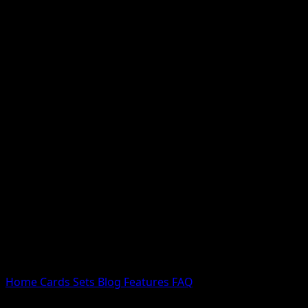
Nessun risultato
Prova con nomi Pokemon, nomi dei set o tipi di carta.
Lingua
Home
Cards
Sets
Blog
Features
FAQ