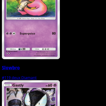
Slowbro
#119
deux Diamant