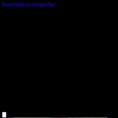
Disponibile su Google Play
Clefable
Geni Supremi
Gioco di Carte Collezionabili Pokémon Pocket
#114
deux Diamant
Sanosuke Sakuma
Pokémon
Livello 1
Psychic
Scarica l'app Eyevo