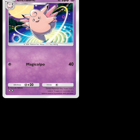
Clefable
·
Geni Supremi
#114
Scarica Eyevo per scansionare carte all'istante 
seguire i prezzi.
Ottieni prezzi live, strumenti per la collezione e scansioni