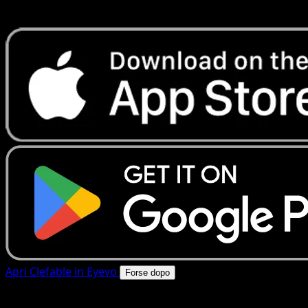
rapide. Apri questa carta nell'app o scarica ora.
Apri Clefable in Eyevo
Forse dopo
4.8★
|
50k+ download
|
Gratis