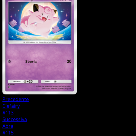
Precedente
Clefairy
#113
Successiva
Abra
#115