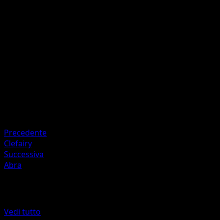
Magicolpo
P
40
Artista
Sanosuke Sakuma
HP
100
Ritirata
Debolezza
Metallo +20
Precedente
Clefairy
Successiva
Abra
Altro da Geni Supremi
Vedi tutto