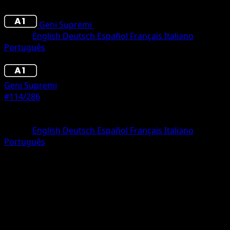
Geni Supremi
•
#114/286
•
deux Diamant
Lingua
English
Deutsch
Español
Français
Italiano
Português
Pokémon
Livello 1
Geni Supremi
#114/286
Rarità
deux Diamant
Lingua
English
Deutsch
Español
Français
Italiano
Português