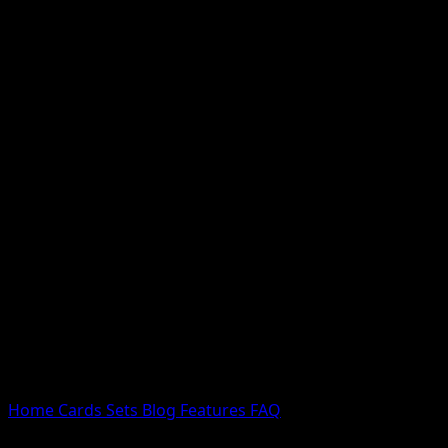
Nessun risultato
Prova con nomi Pokemon, nomi dei set o tipi di carta.
Lingua
Home
Cards
Sets
Blog
Features
FAQ