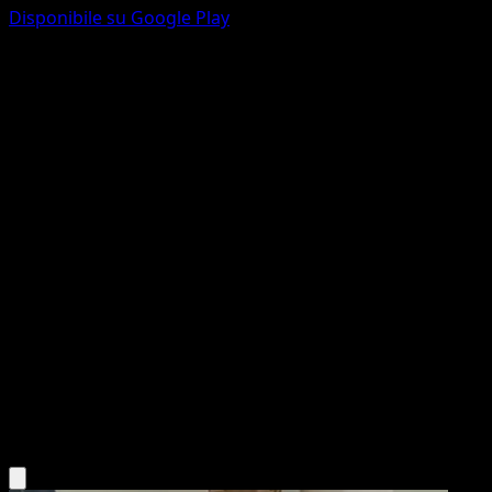
Disponibile su Google Play
Venusaur-ex
Geni Supremi
Gioco di Carte Collezionabili Pokémon Pocket
#251
deux Étoiles
PLANETA CG Works
Pokémon
Livello 2
Grass
Scarica l'app Eyevo