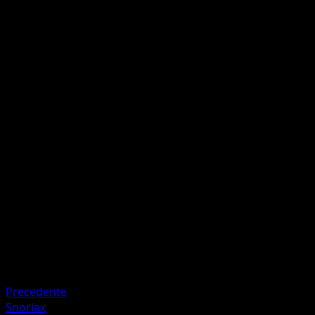
Foglielama
E
I
I
60
Gigafioritura
E
E
I
I
100
Cura questo Pokémon da 30 danni.
Artista
PLANETA CG Works
HP
190
Ritirata
Debolezza
Fuoco +20
Precedente
Snorlax