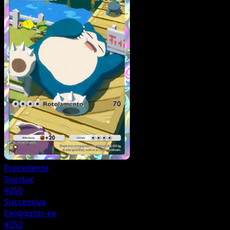
Precedente
Snorlax
#250
Successiva
Exeggutor-ex
#252