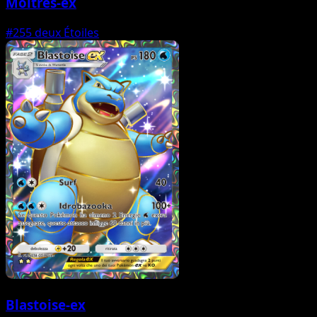
Moltres-ex
#255
deux Étoiles
Blastoise-ex