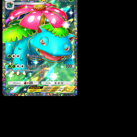
Venusaur-ex
·
Geni
Supremi
#251
Scarica Eyevo per scansionare carte all'istante 
seguire i prezzi.
Ottieni prezzi live, strumenti per la collezione e scansioni