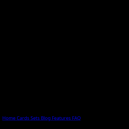
Nessun risultato
Prova con nomi Pokemon, nomi dei set o tipi di carta.
Lingua
Home
Cards
Sets
Blog
Features
FAQ