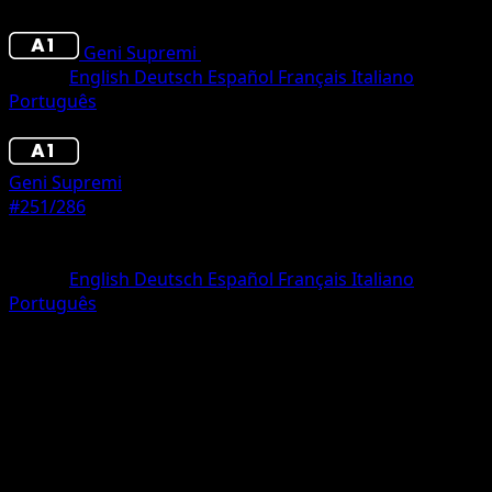
Geni Supremi
•
#251/286
•
deux Étoiles
Lingua
English
Deutsch
Español
Français
Italiano
Português
Pokémon
Livello 2
Geni Supremi
#251/286
Rarità
deux Étoiles
Lingua
English
Deutsch
Español
Français
Italiano
Português