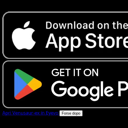
rapide. Apri questa carta nell'app o scarica ora.
Apri Venusaur-ex in Eyevo
Forse dopo
4.8★
|
50k+ download
|
Gratis