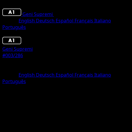
Geni Supremi
•
#003/286
•
Trois Diamant
Lingua
English
Deutsch
Español
Français
Italiano
Português
Pokémon
Livello 2
Geni Supremi
#003/286
Rarità
Trois Diamant
Lingua
English
Deutsch
Español
Français
Italiano
Português