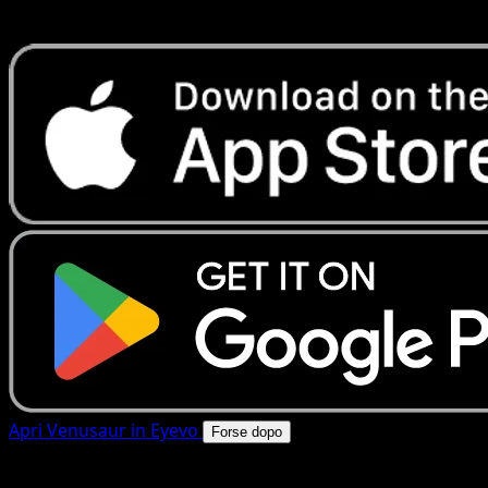
rapide. Apri questa carta nell'app o scarica ora.
Apri Venusaur in Eyevo
Forse dopo
4.8★
|
50k+ download
|
Gratis