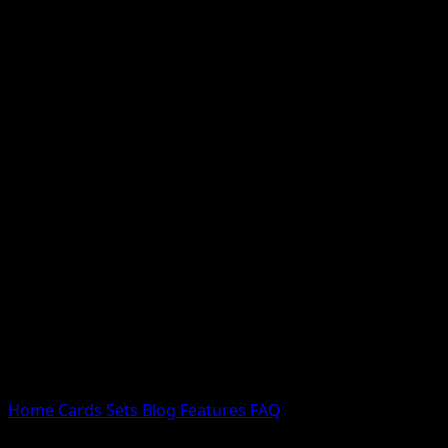
Nessun risultato
Prova con nomi Pokemon, nomi dei set o tipi di carta.
Lingua
Home
Cards
Sets
Blog
Features
FAQ