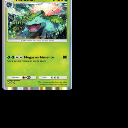
Venusaur
·
Geni Supremi
#003
Scarica Eyevo per scansionare carte all'istante 
seguire i prezzi.
Ottieni prezzi live, strumenti per la collezione e scansioni