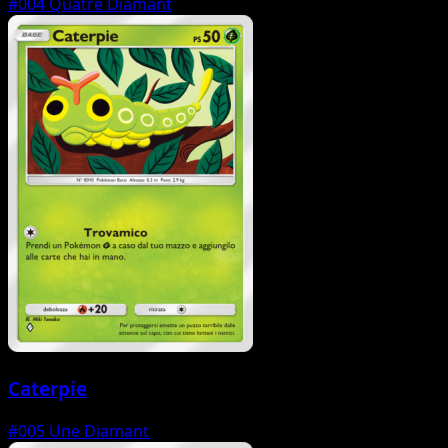
#004
Quatre Diamant
Caterpie
#005
Une Diamant