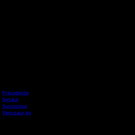
Megassorbimento
E
E
I
I
80
Cura questo Pokémon da 30 danni.
Artista
Ryota Murayama
HP
160
Ritirata
Debolezza
Fuoco +20
Precedente
Ivysaur
Successiva
Venusaur-ex
Altro da Geni Supremi