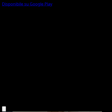
Disponibile su Google Play
Venusaur
Geni Supremi
Gioco di Carte Collezionabili Pokémon Pocket
#003
Trois Diamant
Ryota Murayama
Pokémon
Livello 2
Grass
Scarica l'app Eyevo