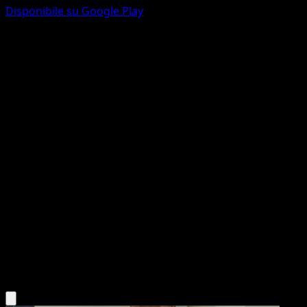
Disponibile su Google Play
Exeggcute
Geni Supremi
Gioco di Carte Collezionabili Pokémon Pocket
#021
Une Diamant
kawayoo
Pokémon
Base
Grass
Scarica l'app Eyevo