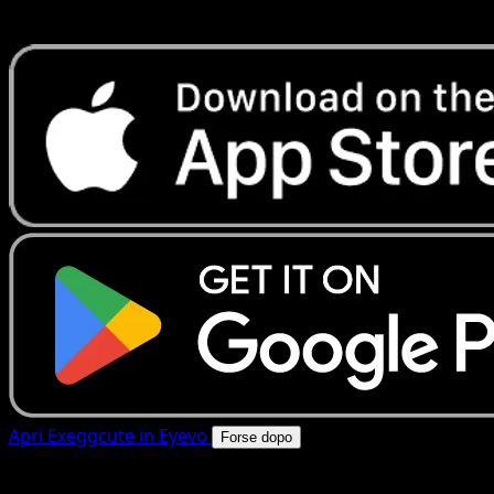
rapide. Apri questa carta nell'app o scarica ora.
Apri Exeggcute in Eyevo
Forse dopo
4.8★
|
50k+ download
|
Gratis