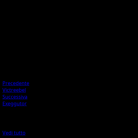
Semebomba
E
20
Artista
kawayoo
HP
50
Ritirata
Debolezza
Fuoco +20
Precedente
Victreebel
Successiva
Exeggutor
Altro da Geni Supremi
Vedi tutto