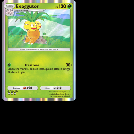
Pokémon
Base
Exeggcute