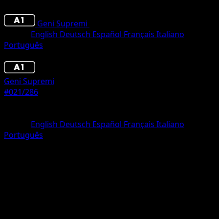
Geni Supremi
•
#021/286
•
Une Diamant
Lingua
English
Deutsch
Español
Français
Italiano
Português
Pokémon
Base
Geni Supremi
#021/286
Rarità
Une Diamant
Lingua
English
Deutsch
Español
Français
Italiano
Português