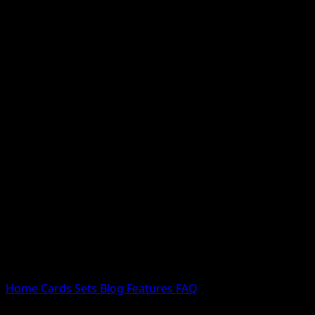
Nessun risultato
Prova con nomi Pokemon, nomi dei set o tipi di carta.
Lingua
Home
Cards
Sets
Blog
Features
FAQ