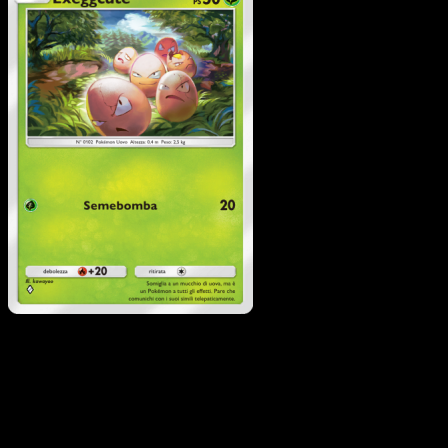
Exeggcute
·
Geni Suprem
#021
Scarica Eyevo per scansionare carte all'istante 
seguire i prezzi.
Ottieni prezzi live, strumenti per la collezione e scansioni