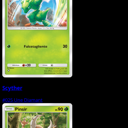
Scyther
#025
Une Diamant