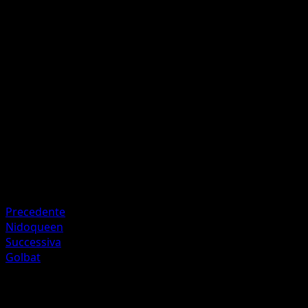
Velencorno
O
O
I
90
Il Pokémon attivo del tuo avversario viene avvelenato.
Artista
nagimiso
HP
150
Ritirata
Debolezza
Lotta +20
Precedente
Nidoqueen
Successiva
Golbat
Altro da Geni Supremi