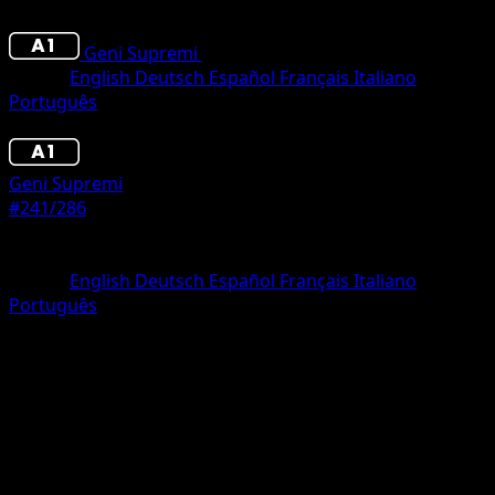
Geni Supremi
•
#241/286
•
Une Étoile
Lingua
English
Deutsch
Español
Français
Italiano
Português
Pokémon
Livello 2
Geni Supremi
#241/286
Rarità
Une Étoile
Lingua
English
Deutsch
Español
Français
Italiano
Português