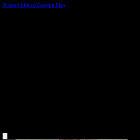
Disponibile su Google Play
Nidoking
Geni Supremi
Gioco di Carte Collezionabili Pokémon Pocket
#241
Une Étoile
nagimiso
Pokémon
Livello 2
Darkness
Scarica l'app Eyevo