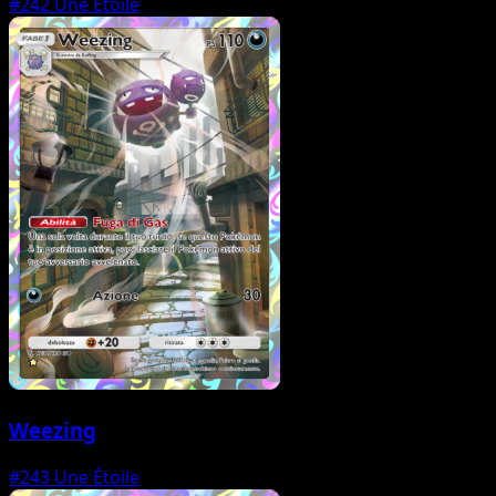
#242
Une Étoile
Weezing
#243
Une Étoile