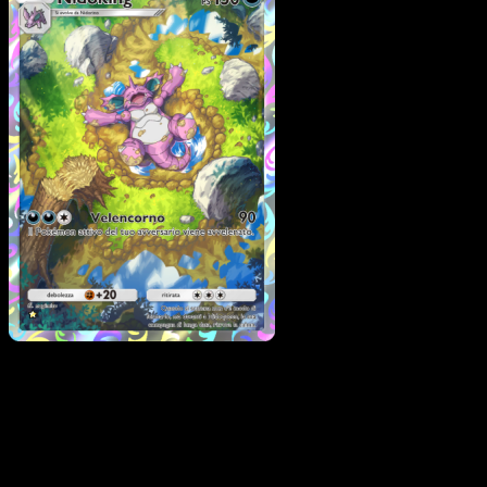
Nidoking
·
Geni Supremi
#241
Scarica Eyevo per scansionare carte all'istante 
seguire i prezzi.
Ottieni prezzi live, strumenti per la collezione e scansioni