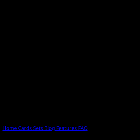
Nessun risultato
Prova con nomi Pokemon, nomi dei set o tipi di carta.
Lingua
Home
Cards
Sets
Blog
Features
FAQ