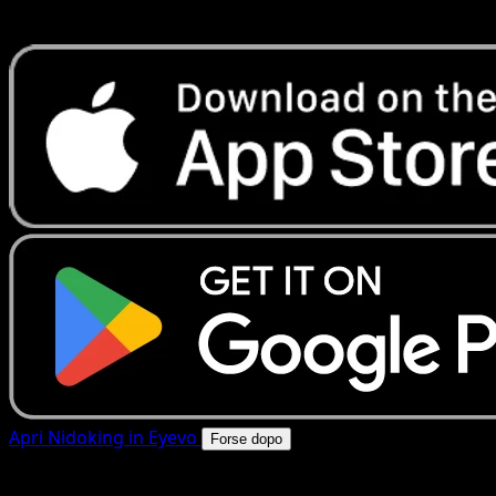
rapide. Apri questa carta nell'app o scarica ora.
Apri Nidoking in Eyevo
Forse dopo
4.8★
|
50k+ download
|
Gratis