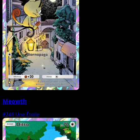
Meowth
#246
Une Étoile