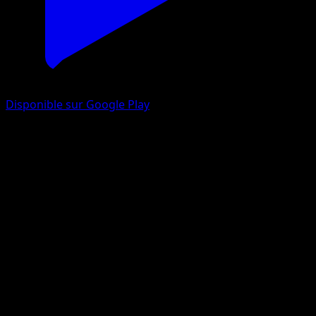
Disponible sur Google Play
Marcacrin
Sagesse Entre Ciel et Mer
Jeu de Cartes à Collectionner Pokémon Pocket
#096
Un Diamant
Yukiko Baba
Pokémon