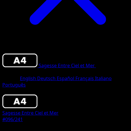
Sagesse Entre Ciel et Mer
•
#096/241
•
Un
Diamant
Langue
English
Deutsch
Español
Français
Italiano
Português
Pokémon
Base
Sagesse Entre Ciel et Mer
#096/241
Rarete