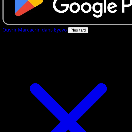
Ouvrir Marcacrin dans Eyevo
Plus tard
4.8★
|
50k+ telechargements
|
Gratuit
Marcacrin