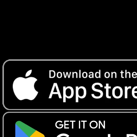
Ciel et Mer
#096
Telechargez Eyevo pour scanner les cartes
instantanement et suivre les prix.
Profitez de prix en direct, d'outils de collection et de scans
rapides. Ouvrez cette carte dans l'app ou telechargez
maintenant.