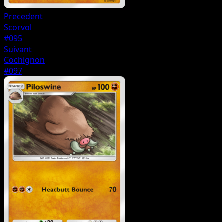
Precedent
Scorvol
#095
Suivant
Cochignon
#097