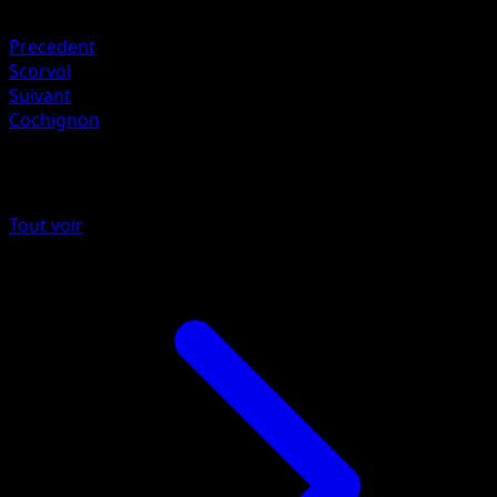
Plante +20
Precedent
Scorvol
Suivant
Cochignon
Plus de Sagesse Entre Ciel et Mer
Tout voir