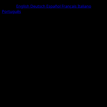
Un Diamant
Langue
English
Deutsch
Español
Français
Italiano
Português