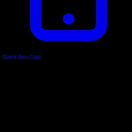
Ouvrir dans l'app
Coud'Boue
C
I
30
Artiste
Yukiko Baba
HP
70
Retraite
Faiblesse