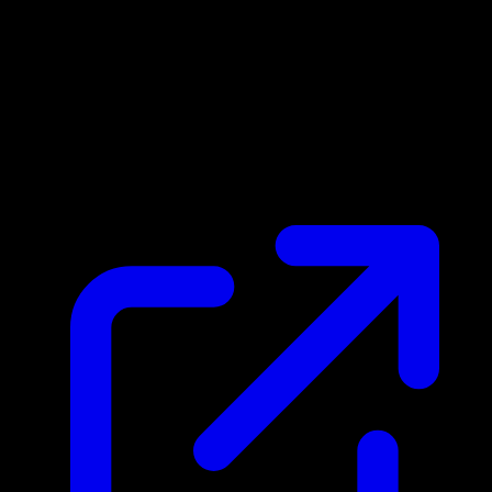
Prix du marche
N/A
Live