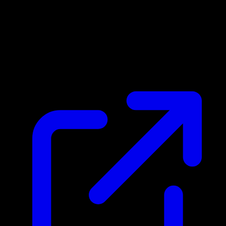
Marktpreis
N/A
Live