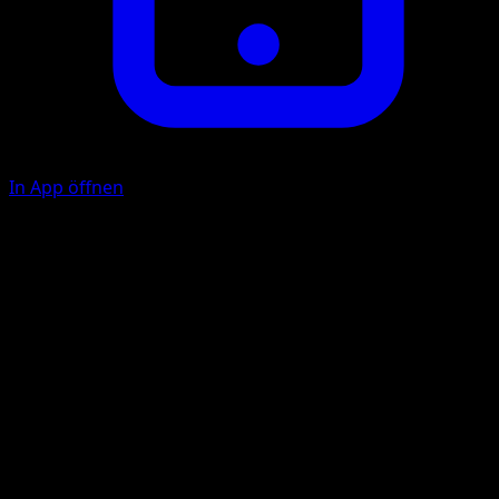
In App öffnen
Mud-Slap
F
C
30
Illustrator
Yukiko Baba
HP
70
Rückzug
Schwäche
Grass +20