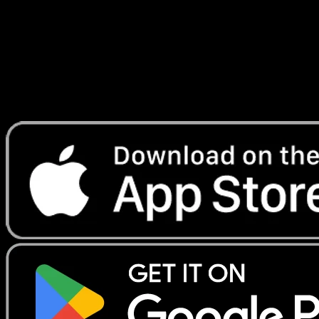
Lade Eyevo, um Karten sofort zu scannen und
Preise zu verfolgen.
Erhalte Live-Preise, Sammlungstools und schnelle Scans.
Öffne genau diese Karte in der App oder lade Eyevo jetzt
herunter.