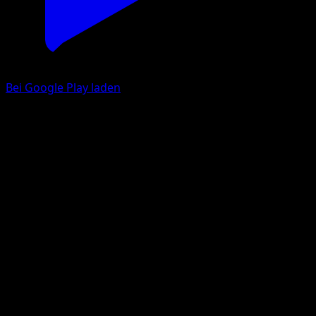
Bei Google Play laden
Swinub
Wisdom of Sea and Sky
Pokémon TCG Pocket
#096
One Diamond
Yukiko Baba
Pokemon
Basic