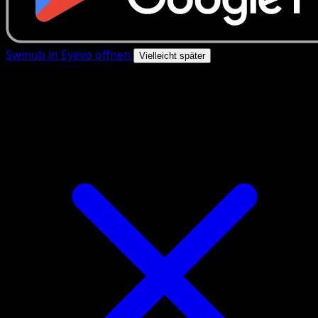
Swinub in Eyevo öffnen
Vielleicht später
4.8★
|
50k+ Downloads
|
Kostenlos
Swinub