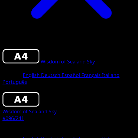
Wisdom of Sea and Sky
•
#096/241
•
One
Diamond
Sprache
English
Deutsch
Español
Français
Italiano
Português
Pokemon
Basic
Wisdom of Sea and Sky
#096/241
Seltenheit
One Diamond