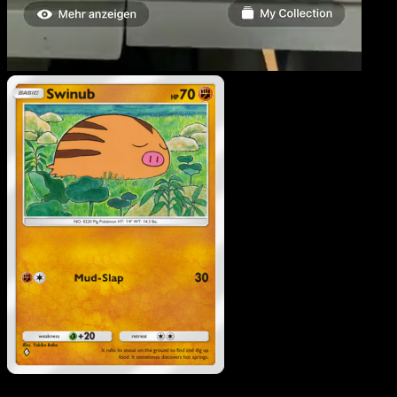
Swinub
·
Wisdom of Sea
and Sky
#096