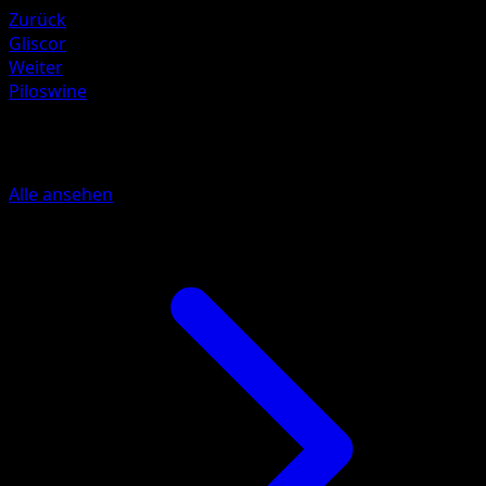
Zurück
Gliscor
Weiter
Piloswine
Mehr aus Wisdom of Sea and Sky
Alle ansehen