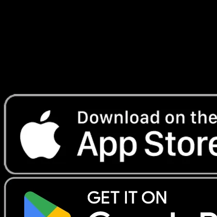
Entre Ciel et Mer
#206
Telechargez Eyevo pour scanner les cartes
instantanement et suivre les prix.
Profitez de prix en direct, d'outils de collection et de scans
rapides. Ouvrez cette carte dans l'app ou telechargez
maintenant.