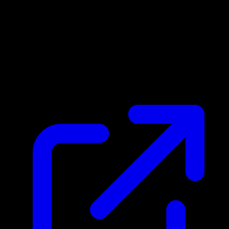
Prix du marche
N/A
Live