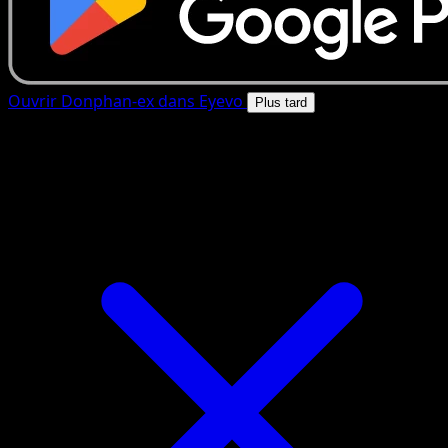
Ouvrir Donphan-ex dans Eyevo
Plus tard
4.8★
|
50k+ telechargements
|
Gratuit
Donphan-ex