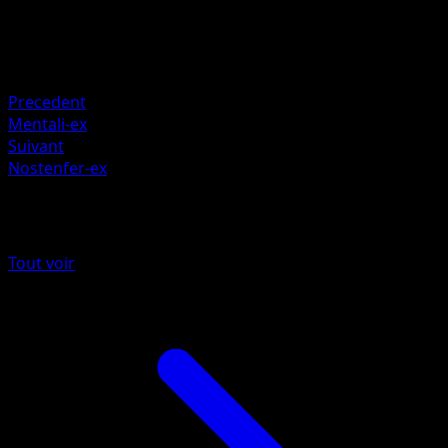
160
Retraite
Faiblesse
Plante +20
Precedent
Mentali-ex
Suivant
Nostenfer-ex
Plus de Sagesse Entre Ciel et Mer
Tout voir