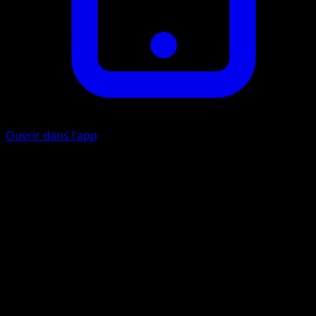
Ouvrir dans l'app
Pression Gigatonne
C
50
Si ce Pokémon a au moins 2 Énergies {F} de plus, cette
attaque inflige 60 dégâts supplémentaires.
Artiste
Yuriko Akase
HP