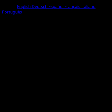
Deux Étoiles
Langue
English
Deutsch
Español
Français
Italiano
Português