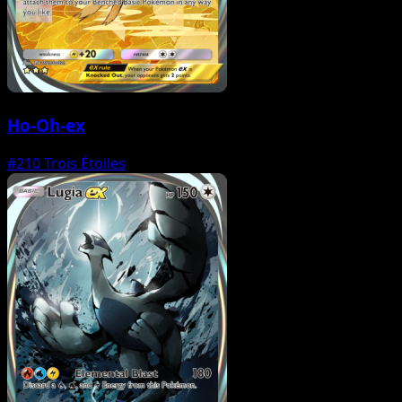
Ho-Oh-ex
#210
Trois Étoiles