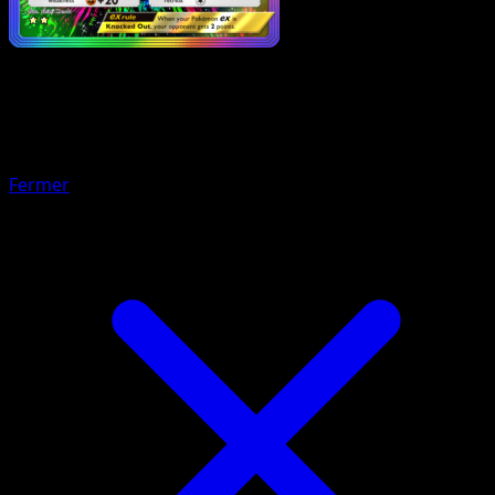
Pokémon
Niveau 1
Donphan-ex
Fermer