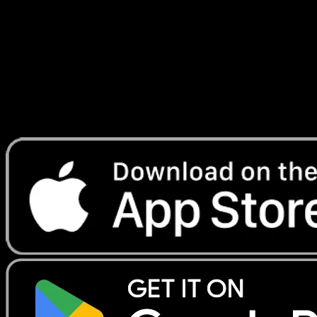
Ciel et Mer
#102
Telechargez Eyevo pour scanner les cartes
instantanement et suivre les prix.
Profitez de prix en direct, d'outils de collection et de scans
rapides. Ouvrez cette carte dans l'app ou telechargez
maintenant.