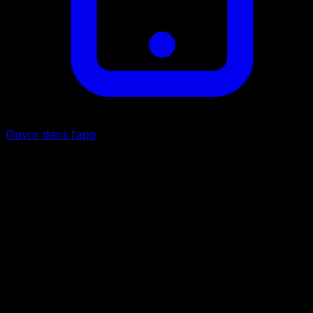
Ouvrir dans l'app
Pirouette Perçante
C
20
Cette attaque inflige aussi 20 dégâts à un des Pokémon d
Banc de votre adversaire.
Artiste
Hisao Nakamura
HP