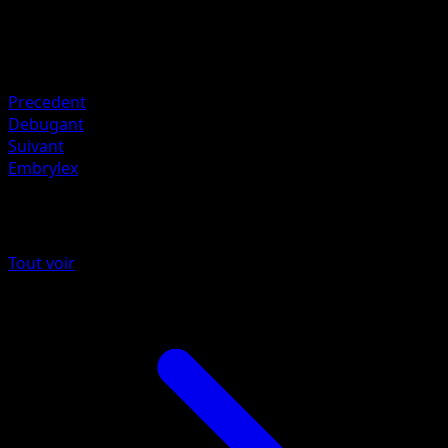
80
Retraite
Faiblesse
Psy +20
Precedent
Debugant
Suivant
Embrylex
Plus de Sagesse Entre Ciel et Mer
Tout voir