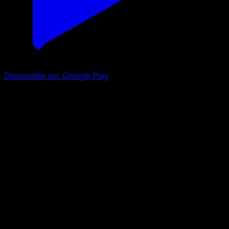
Disponible sur Google Play
Kapoera
Sagesse Entre Ciel et Mer
Jeu de Cartes à Collectionner Pokémon Pocket
#102
Un Diamant
Hisao Nakamura
Pokémon