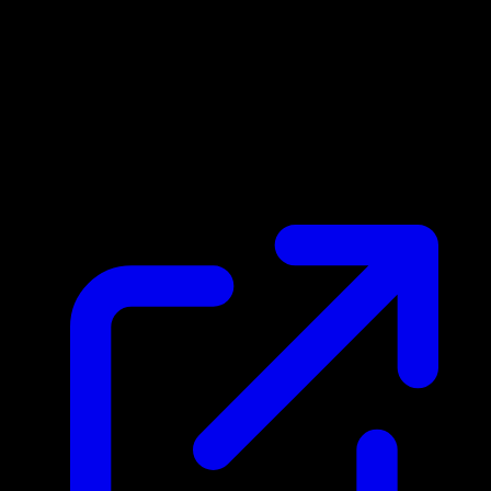
Prix du marche
N/A
Live