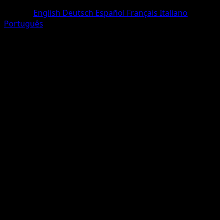
Un Diamant
Langue
English
Deutsch
Español
Français
Italiano
Português