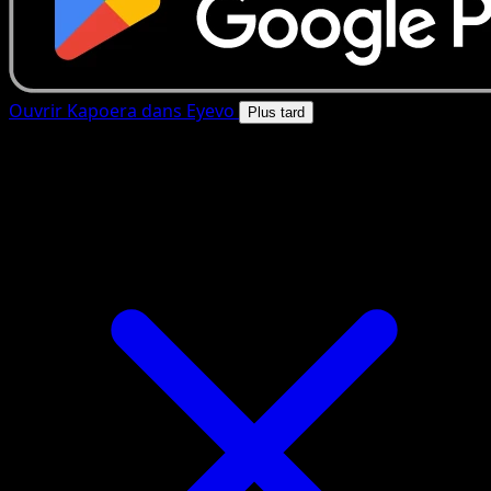
Ouvrir Kapoera dans Eyevo
Plus tard
4.8★
|
50k+ telechargements
|
Gratuit
Kapoera