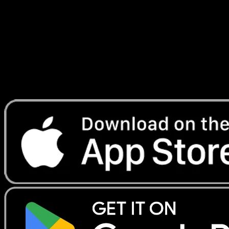
Entre Ciel et Mer
#098
Telechargez Eyevo pour scanner les cartes
instantanement et suivre les prix.
Profitez de prix en direct, d'outils de collection et de scans
rapides. Ouvrez cette carte dans l'app ou telechargez
maintenant.