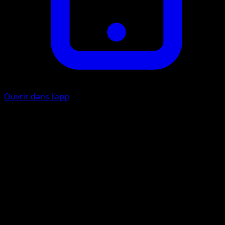
Ouvrir dans l'app
Séisme
C
C
C
I
160
Cette attaque inflige aussi 20 dégâts à chacun de vos
Pokémon de Banc.
Artiste
Uta
HP