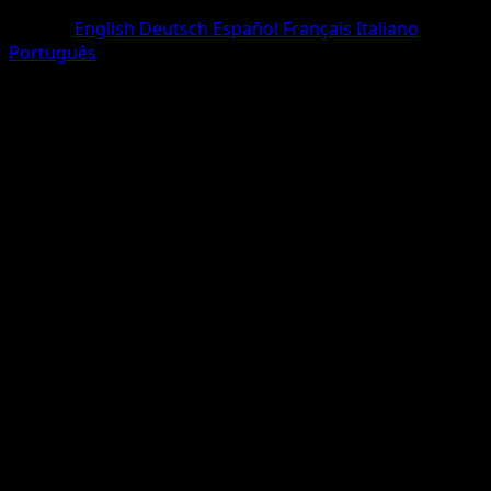
Trois Diamants
Langue
English
Deutsch
Español
Français
Italiano
Português