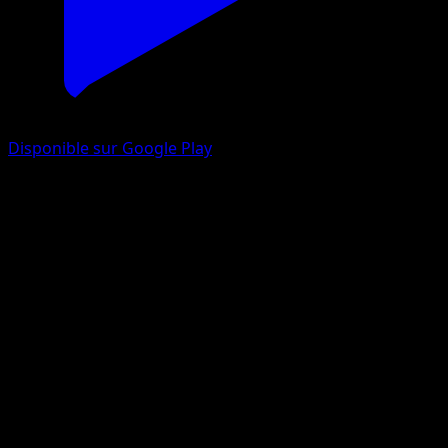
Disponible sur Google Play
Mammochon
Sagesse Entre Ciel et Mer
Jeu de Cartes à Collectionner Pokémon Pocket
#098
Trois Diamants
Uta
Pokémon