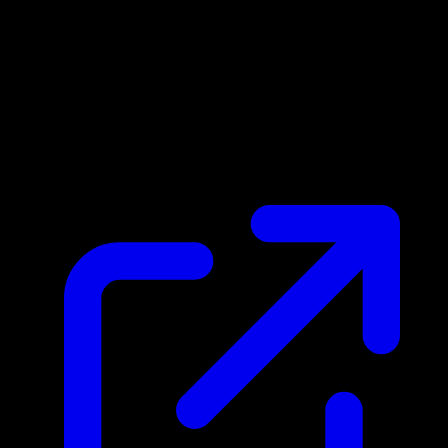
Prix du marche
N/A
Live