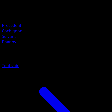
160
Retraite
Faiblesse
Plante +20
Precedent
Cochignon
Suivant
Phanpy
Plus de Sagesse Entre Ciel et Mer
Tout voir