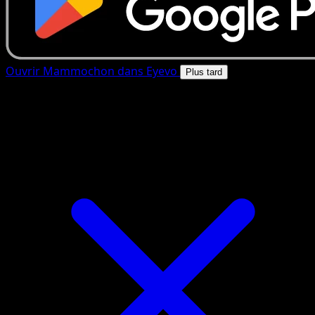
Ouvrir Mammochon dans Eyevo
Plus tard
4.8★
|
50k+ telechargements
|
Gratuit
Mammochon