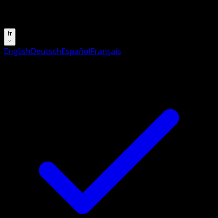
Essayez avec un nom de Pokemon, un set ou un type de ca
fr
English
Deutsch
Español
Français