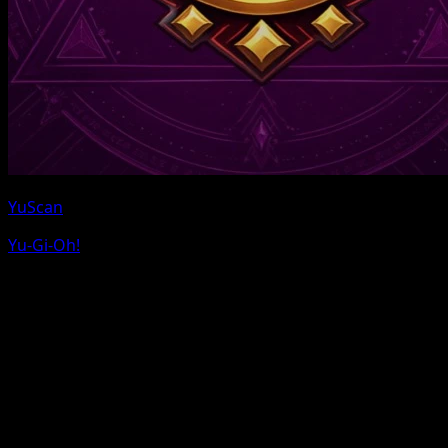
YuScan
Yu-Gi-Oh!
Pokemon et les noms de personnages Pokemon sont
des marques de Nintendo. Eyevo n'est pas affilie a
Nintendo, The Pokemon Company ou Game Freak.
Nous utilisons des liens affilies pour eBay et TCGPlayer
sans cout supplementaire pour vous.