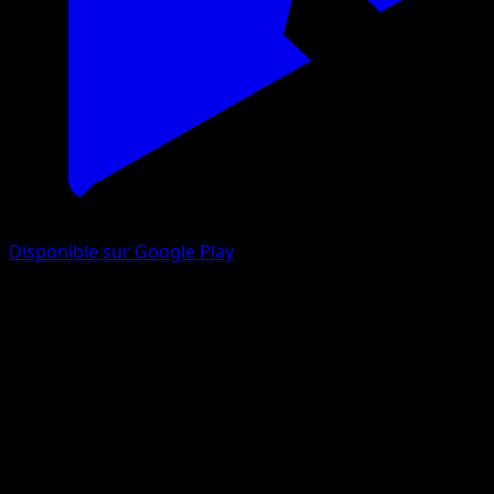
Disponible sur Google Play
Legal notice
Impressum
Anbieterkennzeichnung fuer die Eyevo Website und die
Eyevo App.
Angaben gemaess § 5 DDG