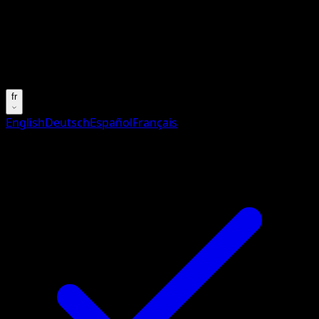
Aucun résultat
Essayez avec un nom de Pokemon, un set ou un type de ca
Langue
fr
English
Deutsch
Español
Français