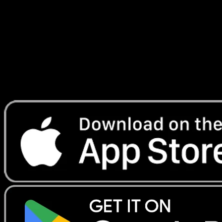
Verbraucherstreitbeilegung
Ich bin weder verpflichtet noch bereit, an
Streitbeilegungsverfahren vor einer
Verbraucherschlichtungsstelle teilzunehmen.
Installez Eyevo sur votre telephone