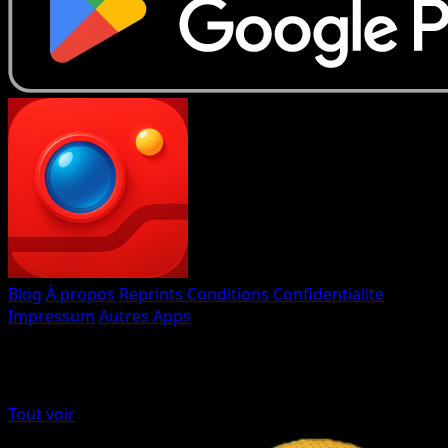
Eyevo TCG Scanner
Blog
À propos
Reprints
Conditions
Confidentialite
Impressum
Autres Apps
Fait avec
♥
par Eyevo
Autres apps de cartes
Tout voir