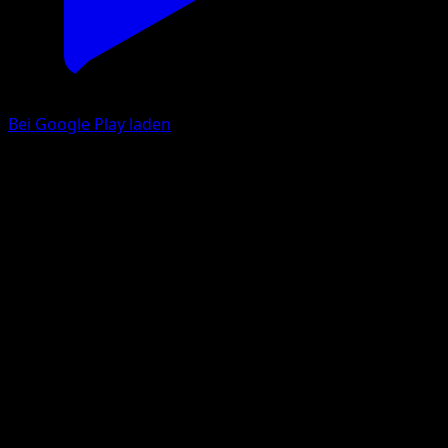
Bei Google Play laden
Mamoswine
Wisdom of Sea and Sky
Pokémon TCG Pocket
#098
Three Diamond
Uta
Pokemon
Stage2