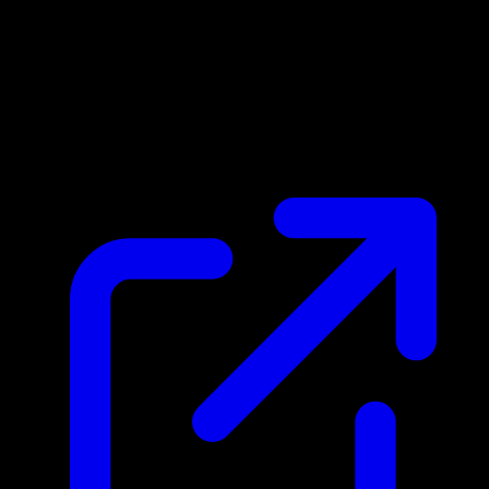
Marktpreis
N/A
Live