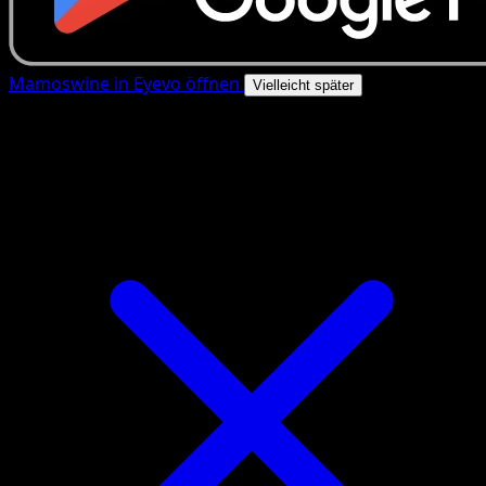
Mamoswine in Eyevo öffnen
Vielleicht später
4.8★
|
50k+ Downloads
|
Kostenlos
Mamoswine