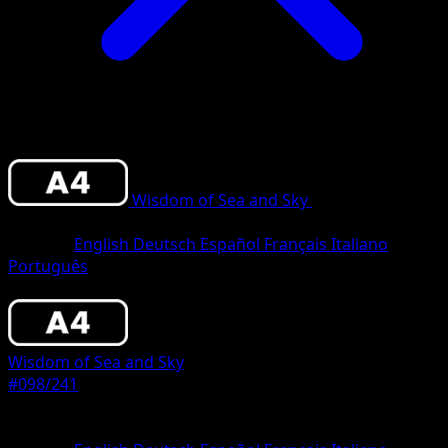
Wisdom of Sea and Sky
•
#098/241
•
Thre
Diamond
Sprache
English
Deutsch
Español
Français
Italiano
Português
Pokemon
Stage2
Wisdom of Sea and Sky
#098/241
Seltenheit
Three Diamond