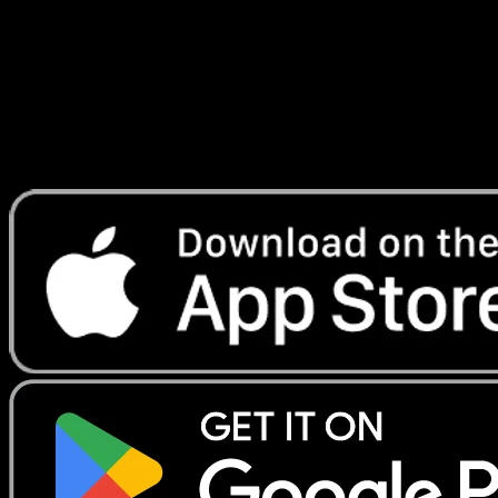
Lade Eyevo, um Karten sofort zu scannen und
Preise zu verfolgen.
Erhalte Live-Preise, Sammlungstools und schnelle Scans.
Öffne genau diese Karte in der App oder lade Eyevo jetzt
herunter.