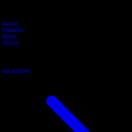
Rückzug
Schwäche
Grass +20
Zurück
Piloswine
Weiter
Phanpy
Mehr aus Wisdom of Sea and Sky
Alle ansehen