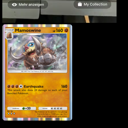
Mamoswine
·
Wisdom of
Sea and Sky
#098