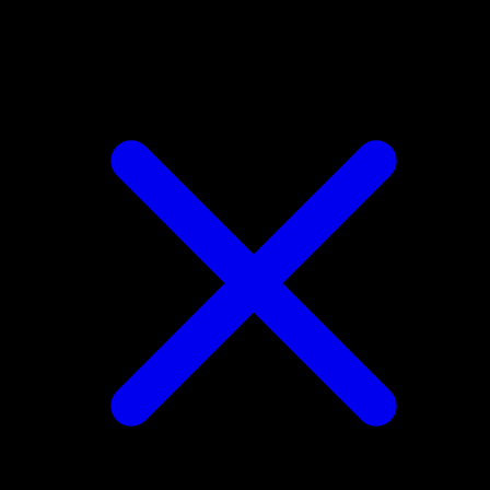
Mamoswine