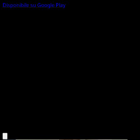
Disponibile su Google Play
Mamoswine
Wisdom of Sea and Sky
Pokémon TCG Pocket
#098
Three Diamond
Uta
Pokemon
Stage2
Fighting
Scarica l'app Eyevo