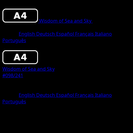
Wisdom of Sea and Sky
•
#098/241
•
Thre
Diamond
Lingua
English
Deutsch
Español
Français
Italiano
Português
Pokemon
Stage2
Wisdom of Sea and Sky
#098/241
Rarità
Three Diamond
Lingua
English
Deutsch
Español
Français
Italiano
Português