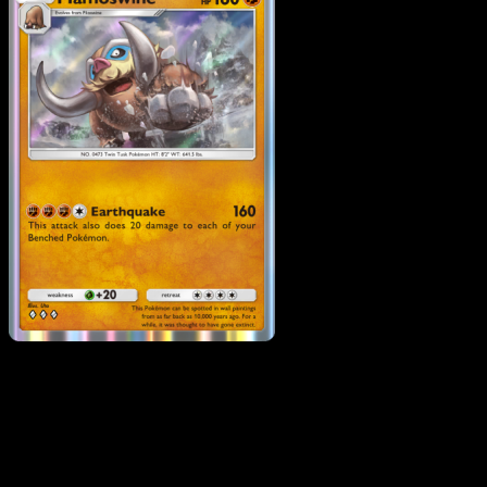
Mamoswine
·
Wisdom of
Sea and Sky
#098
Scarica Eyevo per scansionare carte all'istante 
seguire i prezzi.
Ottieni prezzi live, strumenti per la collezione e scansioni