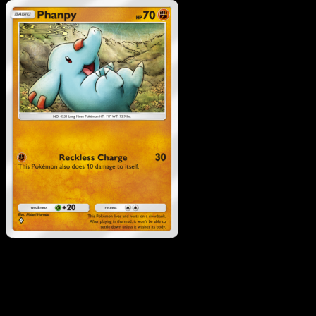
Pokemon
Stage2
Mamoswine