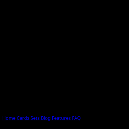
Nessun risultato
Prova con nomi Pokemon, nomi dei set o tipi di carta.
Lingua
Home
Cards
Sets
Blog
Features
FAQ