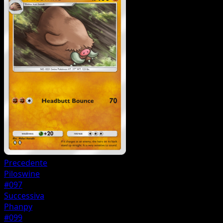
Precedente
Piloswine
#097
Successiva
Phanpy
#099