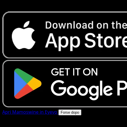
rapide. Apri questa carta nell'app o scarica ora.
Apri Mamoswine in Eyevo
Forse dopo
4.8★
|
50k+ download
|
Gratis