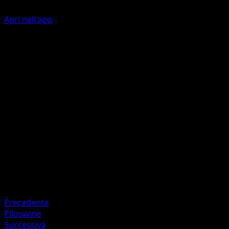
Apri nell'app
Earthquake
F
F
F
C
160
This attack also does 20 damage to each of your Benched
Pokémon.
Artista
Uta
HP
160
Ritirata
Debolezza
Grass +20
Precedente
Piloswine
Successiva