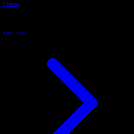
Phanpy
Altro da Wisdom of Sea and Sky
Vedi tutto