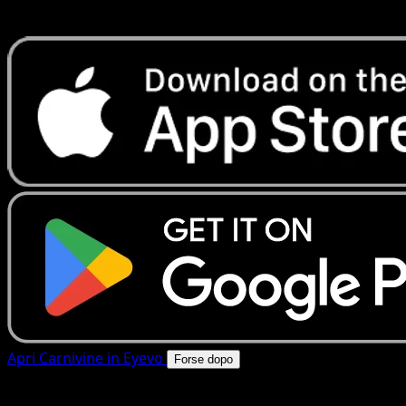
rapide. Apri questa carta nell'app o scarica ora.
Apri Carnivine in Eyevo
Forse dopo
4.8★
|
50k+ download
|
Gratis