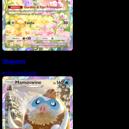
Shaymin
#159
Une Étoile