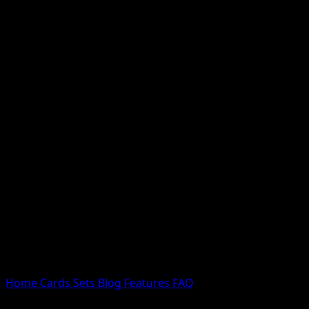
Nessun risultato
Prova con nomi Pokemon, nomi dei set o tipi di carta.
Lingua
Home
Cards
Sets
Blog
Features
FAQ