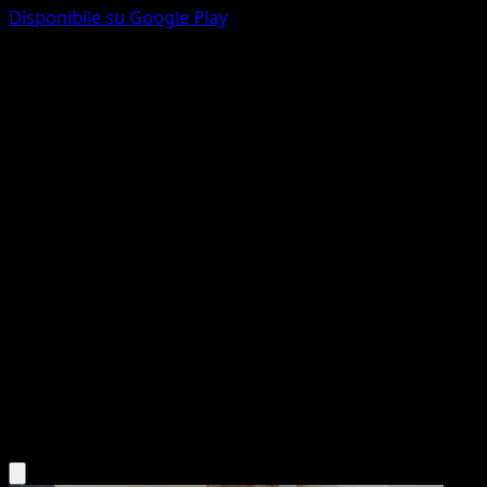
Disponibile su Google Play
Carnivine
Scontro Spaziotemporale
Gioco di Carte Collezionabili Pokémon Pocket
#158
Une Étoile
Yoriyuki Ikegami
Pokémon
Base
Grass
Scarica l'app Eyevo