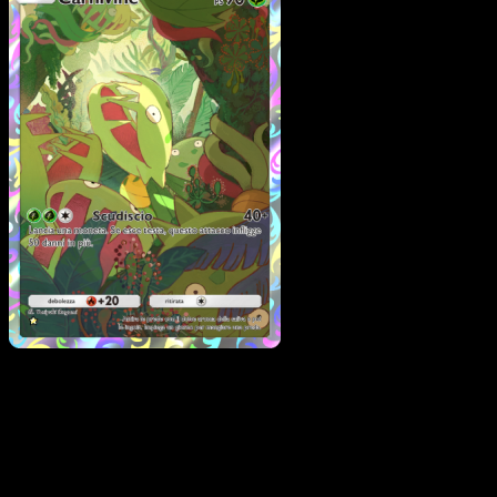
Carnivine
·
Scontro
Spaziotemporale
#158
Scarica Eyevo per scansionare carte all'istante 
seguire i prezzi.
Ottieni prezzi live, strumenti per la collezione e scansioni