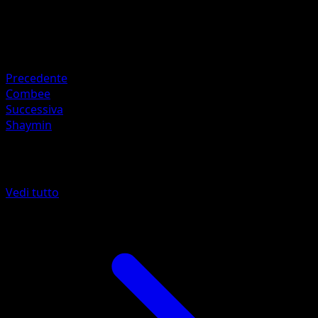
HP
90
Ritirata
Debolezza
Fuoco +20
Precedente
Combee
Successiva
Shaymin
Altro da Scontro Spaziotemporale
Vedi tutto