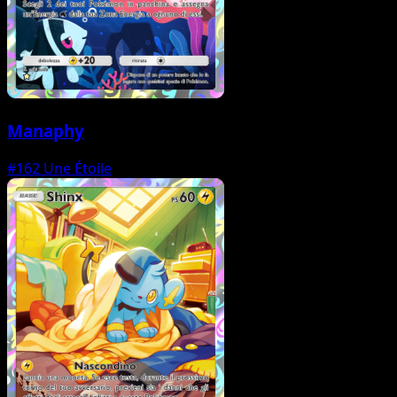
Manaphy
#162
Une Étoile