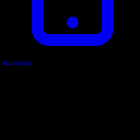
Apri nell'app
Scudiscio
E
E
I
40+
Lancia una moneta. Se esce testa, questo attacco infligge
50 danni in più.
Artista
Yoriyuki Ikegami