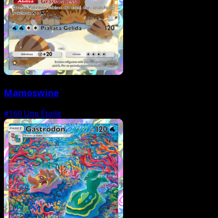
Mamoswine
#160
Une Étoile