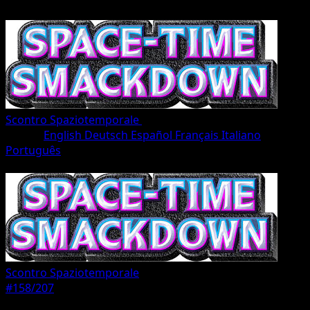
Scontro Spaziotemporale
•
#158/207
•
Une Étoile
Lingua
English
Deutsch
Español
Français
Italiano
Português
Pokémon
Base
Scontro Spaziotemporale
#158/207
Rarità