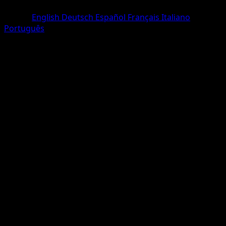
Une Étoile
Lingua
English
Deutsch
Español
Français
Italiano
Português