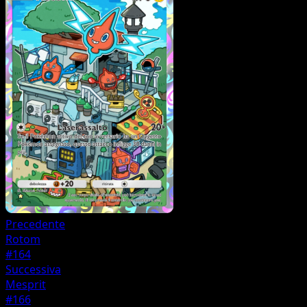
Precedente
Rotom
#164
Successiva
Mesprit
#166