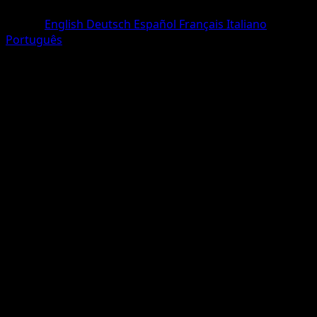
Une Étoile
Lingua
English
Deutsch
Español
Français
Italiano
Português