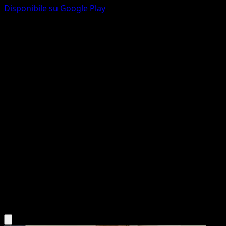
Disponibile su Google Play
Drifloon
Scontro Spaziotemporale
Gioco di Carte Collezionabili Pokémon Pocket
#165
Une Étoile
Orca
Pokémon
Base
Psychic
Scarica l'app Eyevo