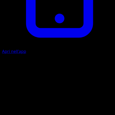
Apri nell'app
Espansione
P
10
Durante il prossimo turno del tuo avversario, questo
Pokémon subisce -20 danni dagli attacchi.
Artista
Orca