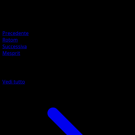
HP
50
Ritirata
Debolezza
Lampo +20
Precedente
Rotom
Successiva
Mesprit
Altro da Scontro Spaziotemporale
Vedi tutto