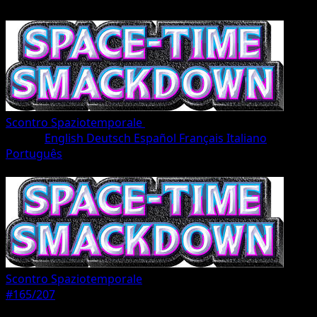
Scontro Spaziotemporale
•
#165/207
•
Une Étoile
Lingua
English
Deutsch
Español
Français
Italiano
Português
Pokémon
Base
Scontro Spaziotemporale
#165/207
Rarità