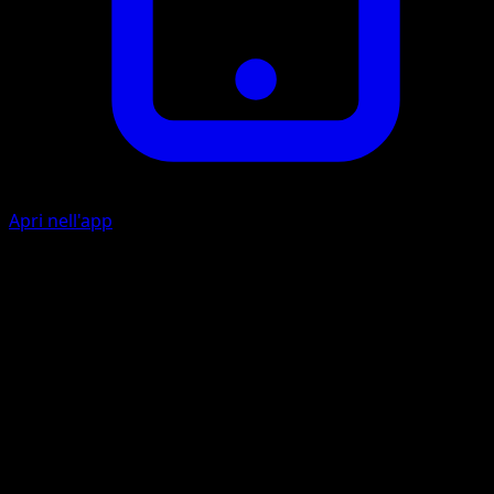
Apri nell'app
Cerca Famiglia
I
Prendi un Pokémon Base a caso dal tuo mazzo e mettilo
nella tua panchina.
Artista
Shibuzoh.
HP