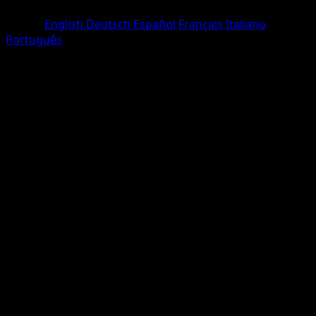
Une Étoile
Lingua
English
Deutsch
Español
Français
Italiano
Português