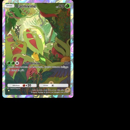
Pokémon
Base
Combee