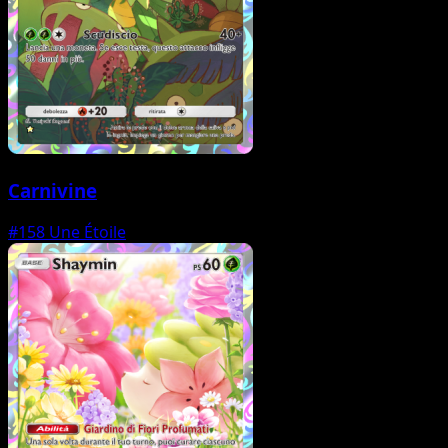
Carnivine
#158
Une Étoile