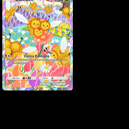
Combee
·
Scontro
Spaziotemporale
#157
Scarica Eyevo per scansionare carte all'istante 
seguire i prezzi.
Ottieni prezzi live, strumenti per la collezione e scansioni