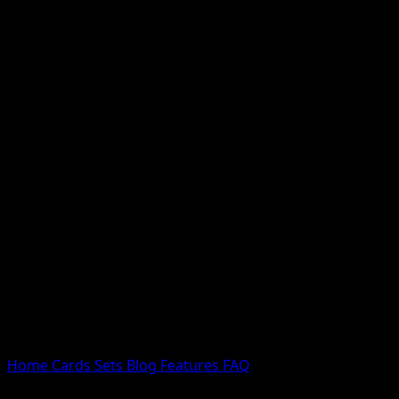
Nessun risultato
Prova con nomi Pokemon, nomi dei set o tipi di carta.
Lingua
Home
Cards
Sets
Blog
Features
FAQ