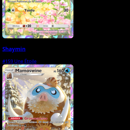
Shaymin
#159
Une Étoile