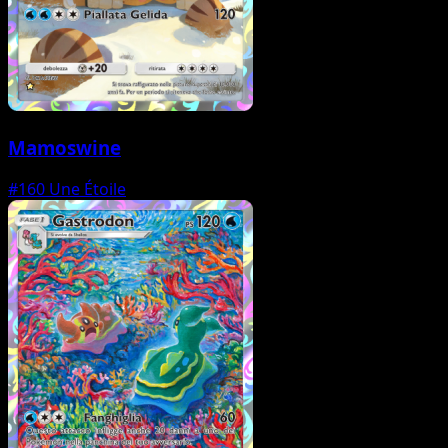
Mamoswine
#160
Une Étoile