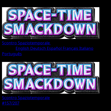
Scontro Spaziotemporale
•
#157/207
•
Une Étoile
Lingua
English
Deutsch
Español
Français
Italiano
Português
Pokémon
Base
Scontro Spaziotemporale
#157/207
Rarità