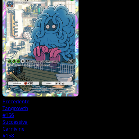
Precedente
Tangrowth
#156
Successiva
Carnivine
#158