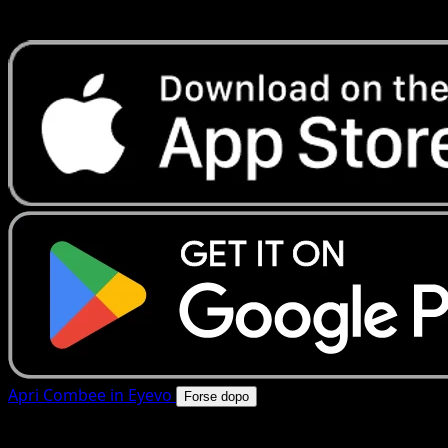
rapide. Apri questa carta nell'app o scarica ora.
Apri Combee in Eyevo
Forse dopo
4.8★
|
50k+ download
|
Gratis