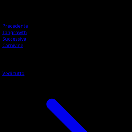
50
Ritirata
Debolezza
Fuoco +20
Precedente
Tangrowth
Successiva
Carnivine
Altro da Scontro Spaziotemporale
Vedi tutto