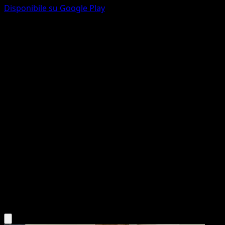
Disponibile su Google Play
Combee
Scontro Spaziotemporale
Gioco di Carte Collezionabili Pokémon Pocket
#157
Une Étoile
Shibuzoh.
Pokémon
Base
Grass
Scarica l'app Eyevo