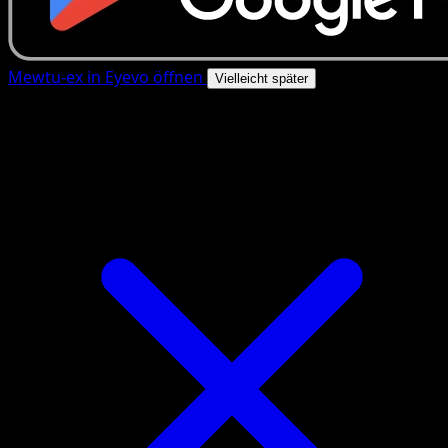
Mewtu-ex in Eyevo öffnen
Vielleicht später
4.8★
|
50k+ Downloads
|
Kostenlos
Mewtu-ex