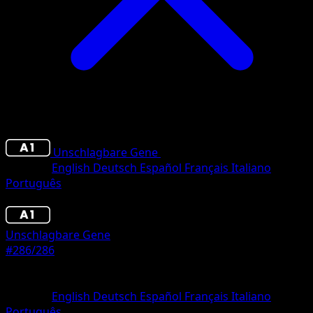
Unschlagbare Gene
•
#286/286
•
Couronne
Sprache
English
Deutsch
Español
Français
Italiano
Português
Pokémon
Basis
Unschlagbare Gene
#286/286
Seltenheit
Couronne
Sprache
English
Deutsch
Español
Français
Italiano
Português