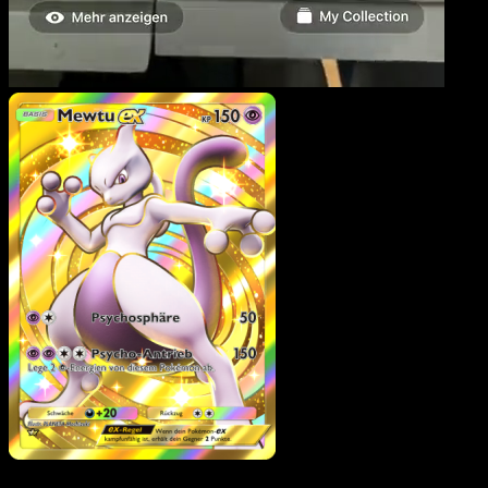
Mewtu-ex
·
Unschlagbar
Gene
#286