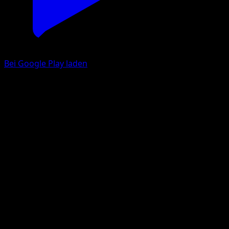
Bei Google Play laden
Mewtu-ex
Unschlagbare Gene
Pokémon‑Sammelkartenspiel‑Pocket
#286
Couronne
PLANETA Mochizuki
Pokémon
Basis