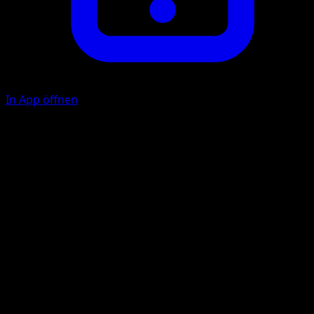
In App öffnen
Psychosphäre
P
F
50
Psycho-Antrieb
P
P
F
F
150
Lege 2 {P}-Energien von diesem Pokémon ab.
Illustrator