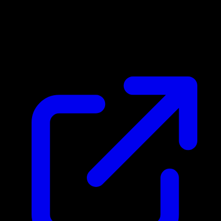
Marktpreis
N/A
Live