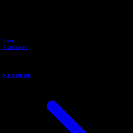
PLANETA Mochizuki
HP
150
Rückzug
Schwäche
Unlicht +20
Zurück
Pikachu-ex
Mehr aus Unschlagbare Gene
Alle ansehen