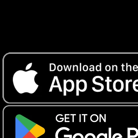
Lade Eyevo, um Karten sofort zu scannen und
Preise zu verfolgen.
Erhalte Live-Preise, Sammlungstools und schnelle Scans.
Öffne genau diese Karte in der App oder lade Eyevo jetzt
herunter.