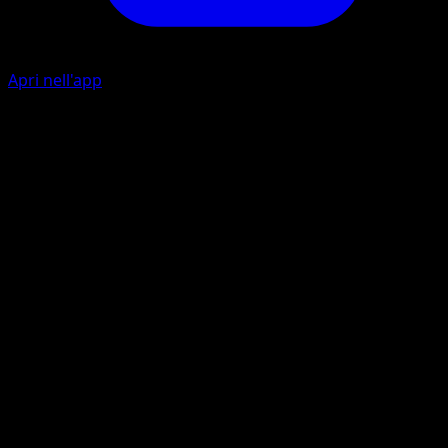
Apri nell'app
Spore
C
The Defending Pokémon is now Asleep.
Spore Evolution
G
C
Search your deack for a card that evolves from Paras.
Attach it to Paras. This counts as evolving Paras. Shuffle
your deck afterwards.
Artista
Miki Tanaka