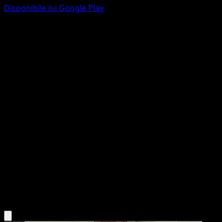
Disponibile su Google Play
Paras
Aquapolis
e-Series
#99
Common
Miki Tanaka
Pokemon
Basic
Grass
Scarica l'app Eyevo