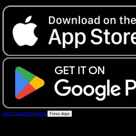
Apri Paras in Eyevo
Forse dopo
4.8★
|
50k+ download
|
Gratis
Paras