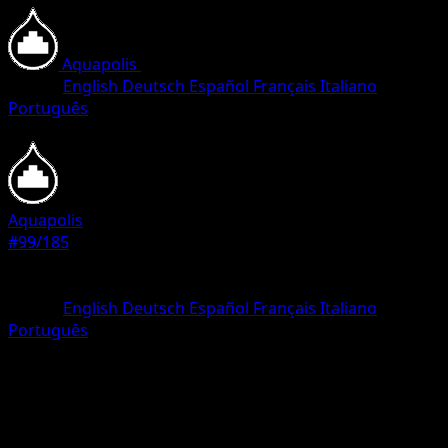
Aquapolis
•
#99/185
•
Common
Lingua
English
Deutsch
Español
Français
Italiano
Português
Pokemon
Basic
Aquapolis
#99/185
Rarità
Common
Lingua
English
Deutsch
Español
Français
Italiano
Português