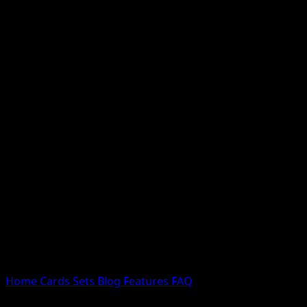
Nessun risultato
Prova con nomi Pokemon, nomi dei set o tipi di carta.
Lingua
Home
Cards
Sets
Blog
Features
FAQ