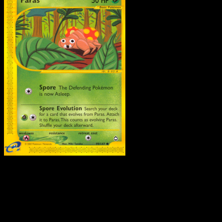
Paras
·
Aquapolis
#99
Scarica Eyevo per scansionare carte all'istante 
seguire i prezzi.
Ottieni prezzi live, strumenti per la collezione e scansioni
rapide. Apri questa carta nell'app o scarica ora.