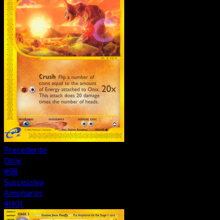
Precedente
Onix
#98
Successiva
Ampharos
#H01