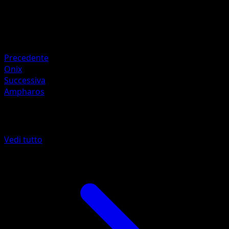
HP
50
Ritirata
Debolezza
Fire ×2
Precedente
Onix
Successiva
Ampharos
Altro da Aquapolis
Vedi tutto