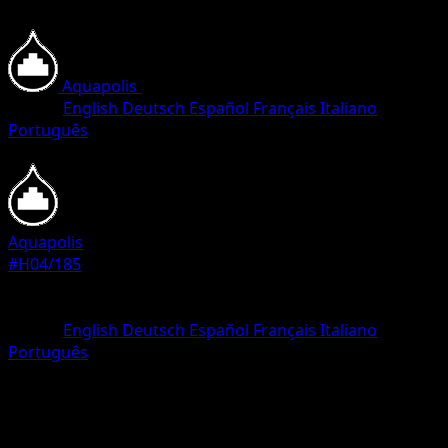
Aquapolis
•
#H04/185
•
Rare
Lingua
English
Deutsch
Español
Français
Italiano
Português
Pokemon
Stage1
Aquapolis
#H04/185
Rarità
Rare
Lingua
English
Deutsch
Español
Français
Italiano
Português