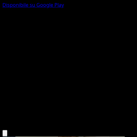
Disponibile su Google Play
Azumarill
Aquapolis
e-Series
#H04
Rare
Kagemaru Himeno
Pokemon
Stage1
Water
Scarica l'app Eyevo