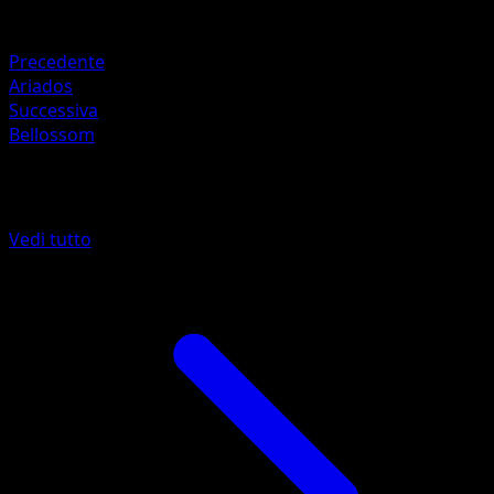
Debolezza
Lightning ×2
Precedente
Ariados
Successiva
Bellossom
Altro da Aquapolis
Vedi tutto