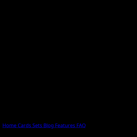
Nessun risultato
Prova con nomi Pokemon, nomi dei set o tipi di carta.
Lingua
Home
Cards
Sets
Blog
Features
FAQ