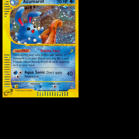
Azumarill
·
Aquapolis
#H04
Scarica Eyevo per scansionare carte all'istante 
seguire i prezzi.
Ottieni prezzi live, strumenti per la collezione e scansioni