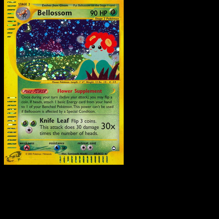
Pokemon
Stage1
Azumarill