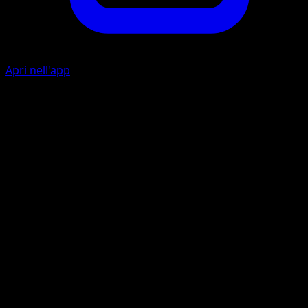
Apri nell'app
Ability
Bubble Turn
Aqua Sonic
W
C
C
40
Don't apply Resistance.
Artista
Kagemaru Himeno
HP
70
Ritirata