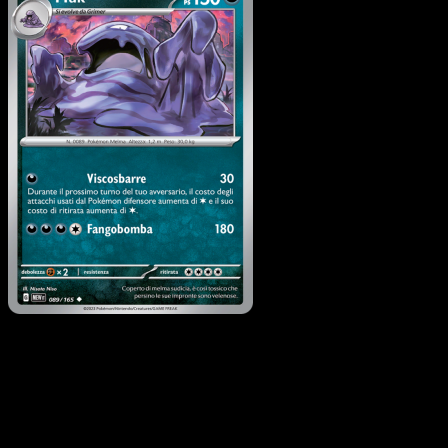
Muk
·
151
#089
Scarica Eyevo per scansionare carte all'istante 
seguire i prezzi.
Ottieni prezzi live, strumenti per la collezione e scansioni
rapide. Apri questa carta nell'app o scarica ora.