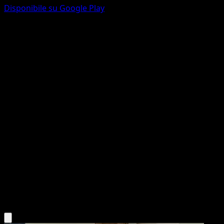
Disponibile su Google Play
Muk
151
Scarlatto e Violetto
#089
Non comune
Nisota Niso
Pokémon
Livello 1
Darkness
Scarica l'app Eyevo