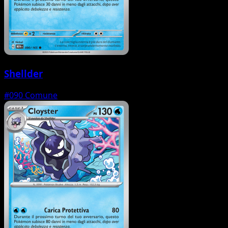
Shellder
#090
Comune