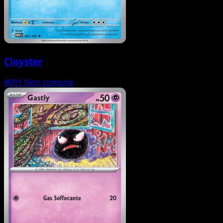
Cloyster
#091
Non comune