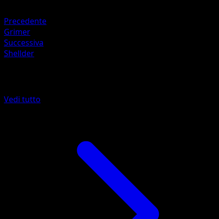
Lotta ×2
Precedente
Grimer
Successiva
Shellder
Altro da 151
Vedi tutto