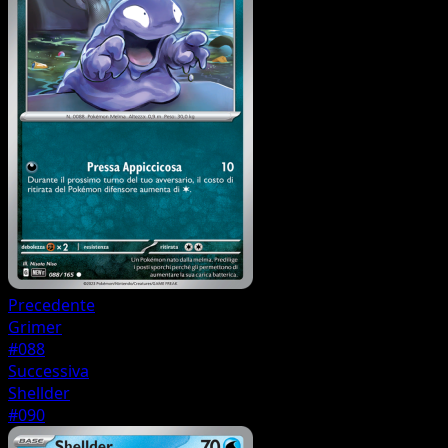
Precedente
Grimer
#088
Successiva
Shellder
#090