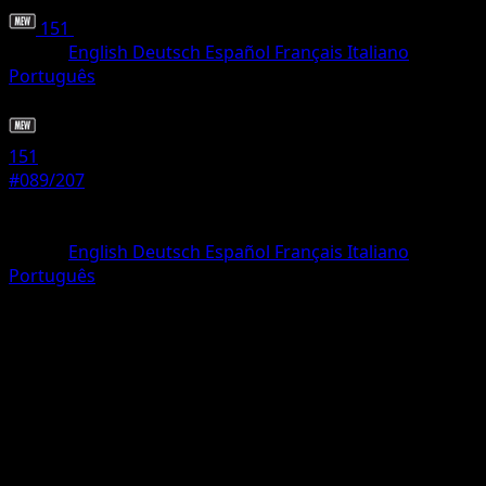
151
•
#089/207
•
Non comune
Lingua
English
Deutsch
Español
Français
Italiano
Português
Pokémon
Livello 1
151
#089/207
Rarità
Non comune
Lingua
English
Deutsch
Español
Français
Italiano
Português