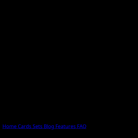
Nessun risultato
Prova con nomi Pokemon, nomi dei set o tipi di carta.
Lingua
Home
Cards
Sets
Blog
Features
FAQ