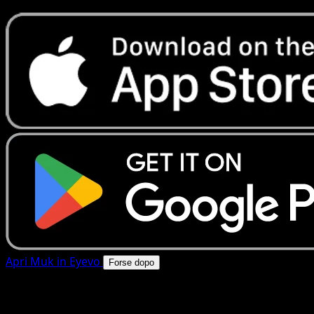
Apri Muk in Eyevo
Forse dopo
4.8★
|
50k+ download
|
Gratis
Muk