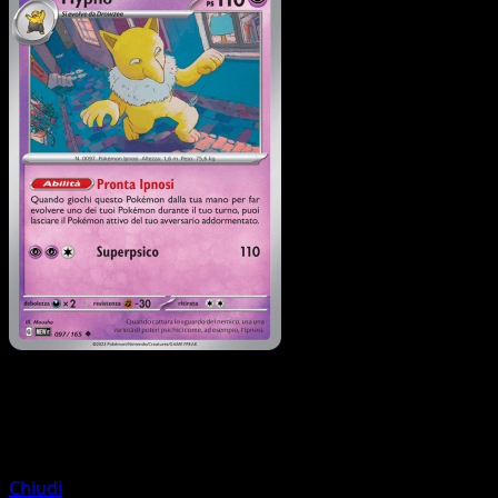
Pokémon
Base
Drowzee
Chiudi