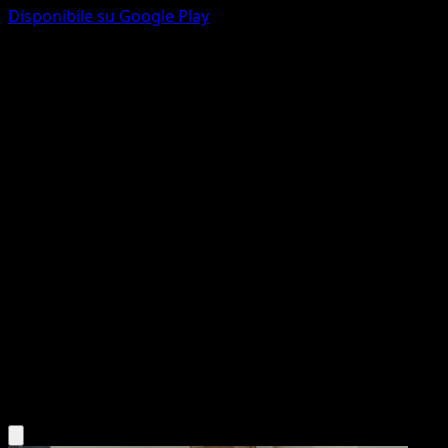
Disponibile su Google Play
Drowzee
151
Scarlatto e Violetto
#096
Comune
Mousho
Pokémon
Base
Psychic
Scarica l'app Eyevo