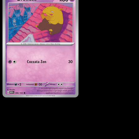
Drowzee
·
151
#096
Scarica Eyevo per scansionare carte all'istante 
seguire i prezzi.
Ottieni prezzi live, strumenti per la collezione e scansioni
rapide. Apri questa carta nell'app o scarica ora.