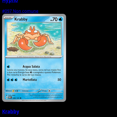
Hypno
#097
Non comune
Krabby