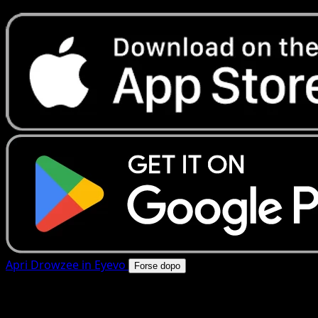
Apri Drowzee in Eyevo
Forse dopo
4.8★
|
50k+ download
|
Gratis
Drowzee