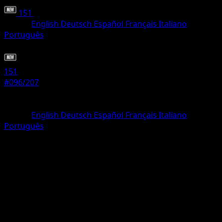
151
•
#096/207
•
Comune
Lingua
English
Deutsch
Español
Français
Italiano
Português
Pokémon
Base
151
#096/207
Rarità
Comune
Lingua
English
Deutsch
Español
Français
Italiano
Português