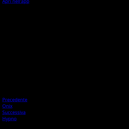
Apri nell'app
Cozzata Zen
P
I
30
Artista
Mousho
HP
80
Ritirata
Debolezza
Oscurità ×2
Resistenza
Fighting -30
Precedente
Onix
Successiva
Hypno