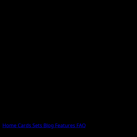
Nessun risultato
Prova con nomi Pokemon, nomi dei set o tipi di carta.
Lingua
Home
Cards
Sets
Blog
Features
FAQ