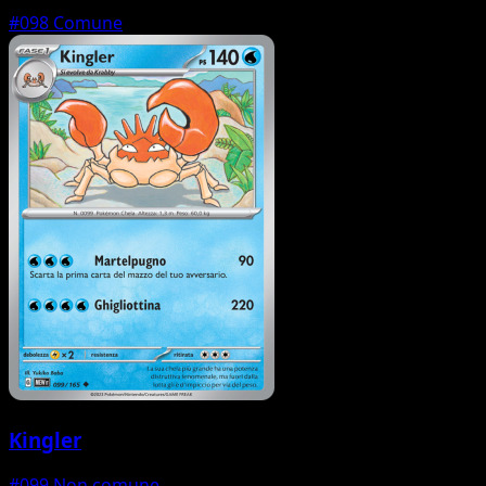
#098
Comune
Kingler
#099
Non comune