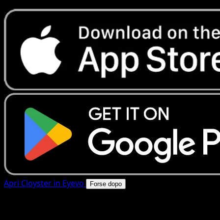
Apri Cloyster in Eyevo
Forse dopo
4.8★
|
50k+ download
|
Gratis
Cloyster