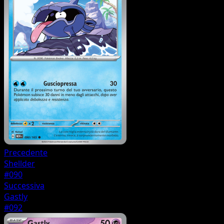
Precedente
Shellder
#090
Successiva
Gastly
#092