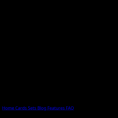
Nessun risultato
Prova con nomi Pokemon, nomi dei set o tipi di carta.
Lingua
Home
Cards
Sets
Blog
Features
FAQ