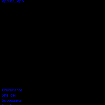
Apri nell'app
Carica Protettiva
A
A
80
Durante il prossimo turno del tuo avversario, questo
Pokémon subisce 80 danni in meno dagli attacchi, dopo
aver applicato debolezza e resistenza.
Artista
Nelnal
HP
130
Ritirata
Debolezza
Lampo ×2
Precedente
Shellder
Successiva