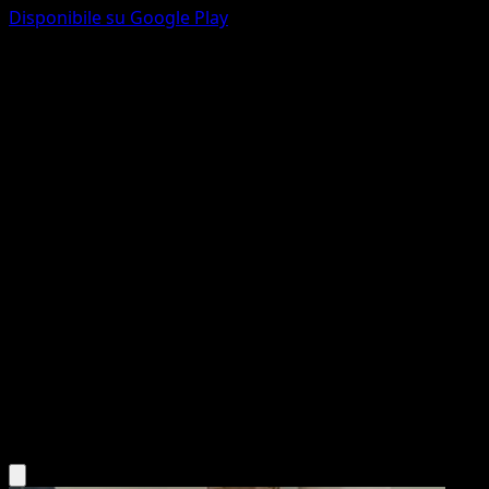
Disponibile su Google Play
Cloyster
151
Scarlatto e Violetto
#091
Non comune
Nelnal
Pokémon
Livello 1
Water
Scarica l'app Eyevo