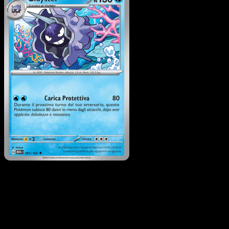
Cloyster
·
151
#091
Scarica Eyevo per scansionare carte all'istante 
seguire i prezzi.
Ottieni prezzi live, strumenti per la collezione e scansioni
rapide. Apri questa carta nell'app o scarica ora.