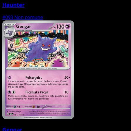
Haunter
#093
Non comune
Gengar