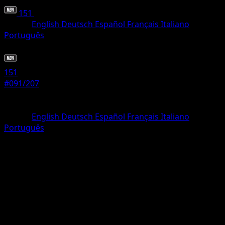
151
•
#091/207
•
Non comune
Lingua
English
Deutsch
Español
Français
Italiano
Português
Pokémon
Livello 1
151
#091/207
Rarità
Non comune
Lingua
English
Deutsch
Español
Français
Italiano
Português