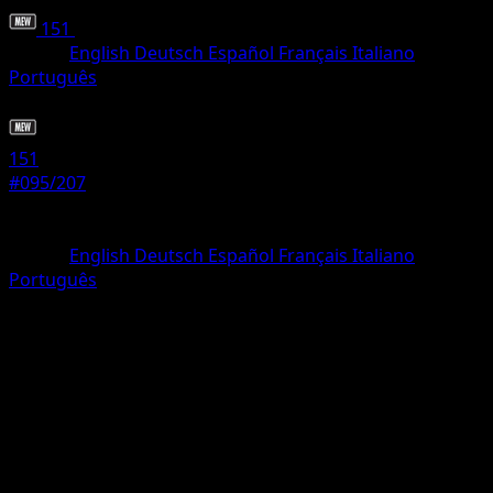
151
•
#095/207
•
Non comune
Lingua
English
Deutsch
Español
Français
Italiano
Português
Pokémon
Base
151
#095/207
Rarità
Non comune
Lingua
English
Deutsch
Español
Français
Italiano
Português