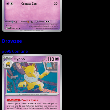
Drowzee
#096
Comune