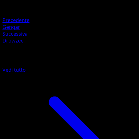
Debolezza
Erba ×2
Precedente
Gengar
Successiva
Drowzee
Altro da 151
Vedi tutto