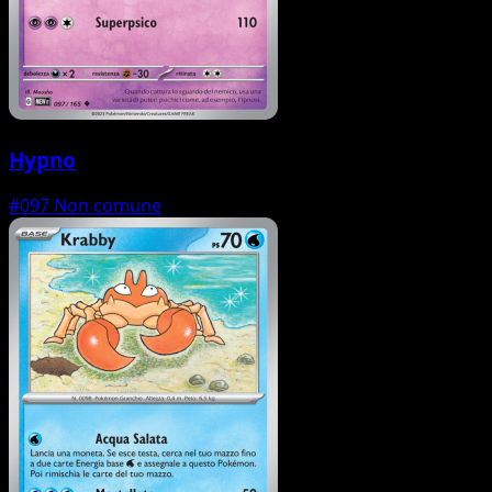
Hypno
#097
Non comune