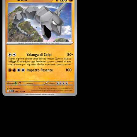
Onix
·
151
#095
Scarica Eyevo per scansionare carte all'istante 
seguire i prezzi.
Ottieni prezzi live, strumenti per la collezione e scansioni
rapide. Apri questa carta nell'app o scarica ora.