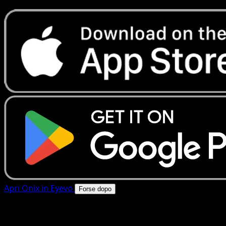
Apri Onix in Eyevo
Forse dopo
4.8★
|
50k+ download
|
Gratis
Onix