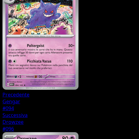
Precedente
Gengar
#094
Successiva
Drowzee
#096