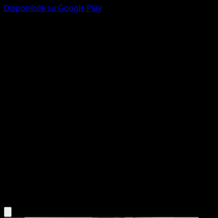
Disponibile su Google Play
Onix
151
Scarlatto e Violetto
#095
Non comune
Shin Nagasawa
Pokémon
Base
Fighting
Scarica l'app Eyevo