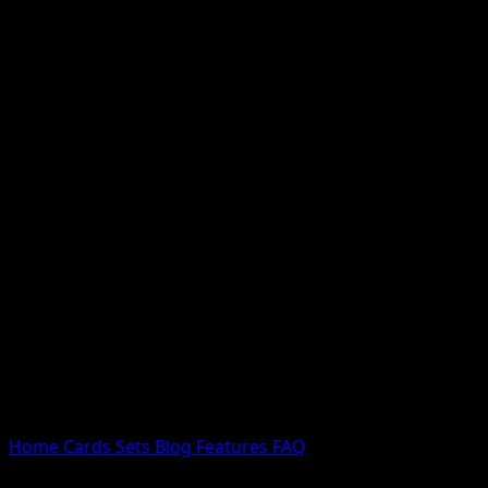
Nessun risultato
Prova con nomi Pokemon, nomi dei set o tipi di carta.
Lingua
Home
Cards
Sets
Blog
Features
FAQ