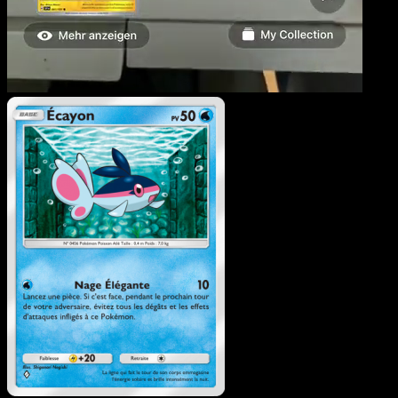
Écayon
·
Choc Spatio-