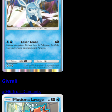
Givrali
#046
Trois Diamants