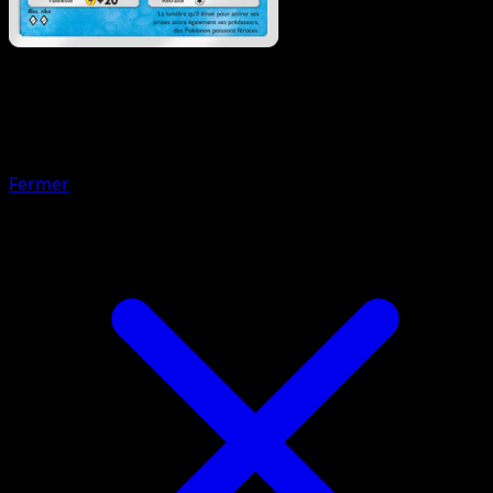
Pokémon
Base
Écayon
Fermer