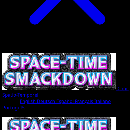
Choc
Spatio-Temporel
•
#042/207
•
Un Diamant
Langue
English
Deutsch
Español
Français
Italiano
Português
Pokémon
Base