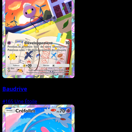
Baudrive
#165
Une Étoile