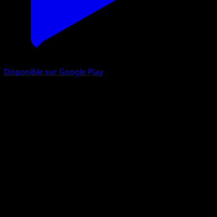
Disponible sur Google Play
Tritosor
Choc Spatio-Temporel
Jeu de Cartes à Collectionner Pokémon Pocket
#161
Une Étoile
takashi shiraishi
Pokémon