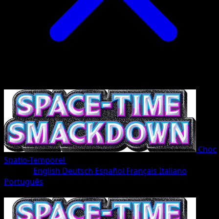
Choc
Spatio-Temporel
•
#161/207
•
Une Étoile
Langue
English
Deutsch
Español
Français
Italiano
Português
Pokémon
Niveau 1