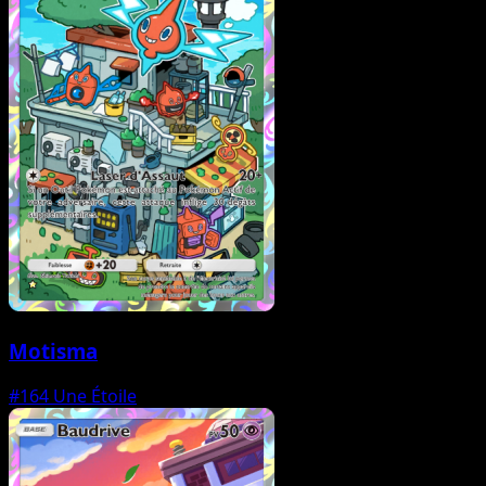
Motisma
#164
Une Étoile