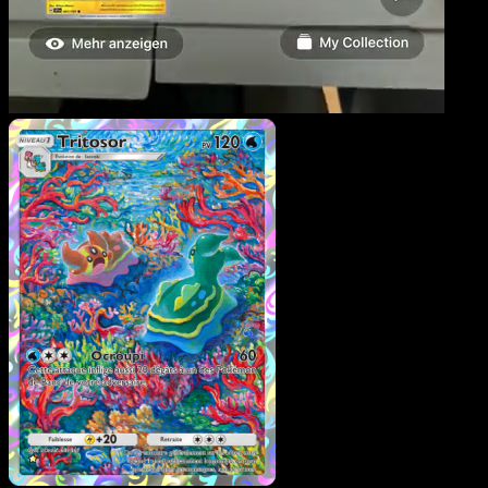
Tritosor
·
Choc Spatio-