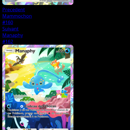
Precedent
Mammochon
#160
Suivant
Manaphy
#162