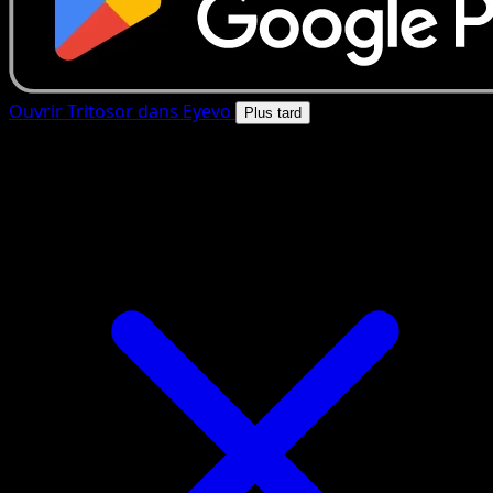
Ouvrir Tritosor dans Eyevo
Plus tard
4.8★
|
50k+ telechargements
|
Gratuit
Tritosor