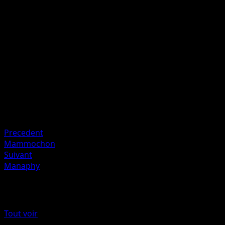
60
Cette attaque inflige aussi 20 dégâts à un des Pokémon d
Banc de votre adversaire.
Artiste
takashi shiraishi
HP
120
Retraite
Faiblesse
Électrique +20
Precedent
Mammochon
Suivant
Manaphy
Plus de Choc Spatio-Temporel
Tout voir