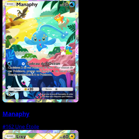
Manaphy
#162
Une Étoile