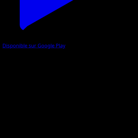
Disponible sur Google Play
Manaphy
Choc Spatio-Temporel
Jeu de Cartes à Collectionner Pokémon Pocket
#162
Une Étoile
miki kudo
Pokémon