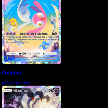
Créfollet
#166
Une Étoile