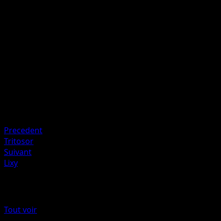
Choisissez 2 de vos Pokémon de Banc. Pour chacun de ce
Pokémon, prenez une Énergie {W} de votre zone Énergie
et attachez-la à ce Pokémon.
Artiste
miki kudo
HP
50
Retraite
Faiblesse
Électrique +20
Precedent
Tritosor
Suivant
Lixy
Plus de Choc Spatio-Temporel
Tout voir