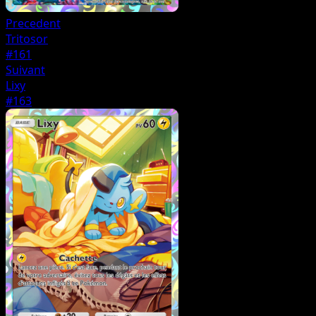
Precedent
Tritosor
#161
Suivant
Lixy
#163