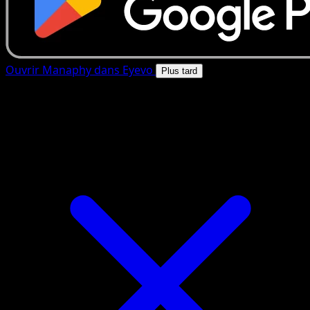
Ouvrir Manaphy dans Eyevo
Plus tard
4.8★
|
50k+ telechargements
|
Gratuit
Manaphy