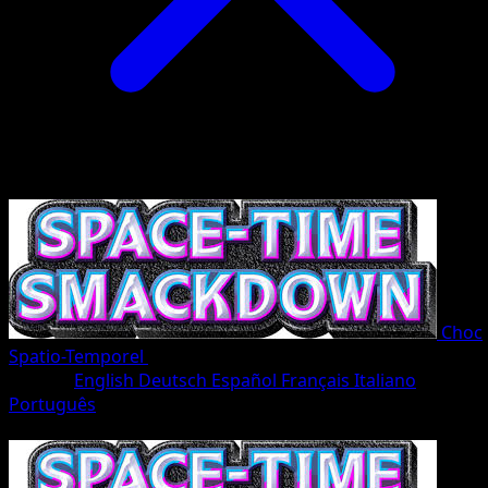
Choc
Spatio-Temporel
•
#162/207
•
Une Étoile
Langue
English
Deutsch
Español
Français
Italiano
Português
Pokémon
Base