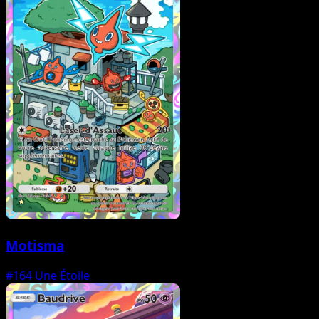
Motisma
#164
Une Étoile