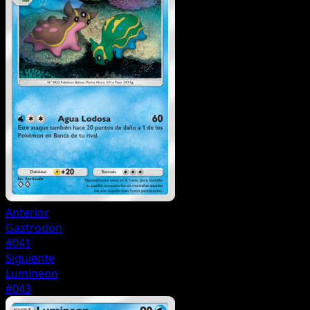
Anterior
Gastrodon
#041
Siguiente
Lumineon
#043