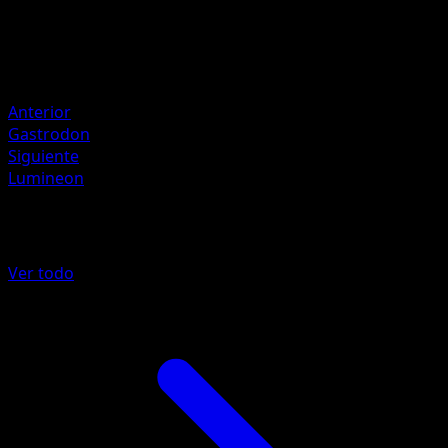
HP
50
Retirada
Debilidad
Rayo +20
Anterior
Gastrodon
Siguiente
Lumineon
Más de Pugna Espaciotemporal
Ver todo