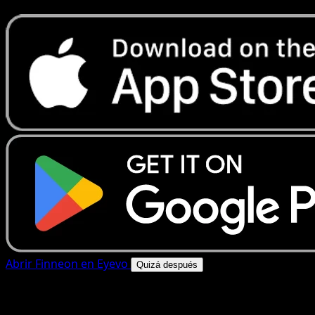
Abrir Finneon en Eyevo
Quizá después
4.8★
|
50k+ descargas
|
Gratis
Finneon