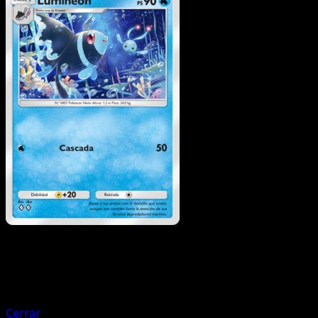
Pokémon
Básico
Finneon
Cerrar