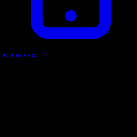
Abrir en la app
Natación Elegante
A
10
Lanza 1 moneda. Si sale cara, durante el próximo turno de
tu rival, evita todo el daño y todos los efectos de los
ataques infligidos a este Pokémon.
Artista
Shigenori Negishi