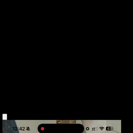
Finneon
Pugna Espaciotemporal
Juego de Cartas Coleccionables Pokémon Pocket
#042
Un Diamante
Shigenori Negishi
Pokémon
Básico
Water
Obtén la app Eyevo