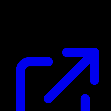
Precio de mercado
N/D
En vivo