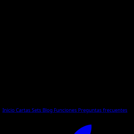
No se encontraron resultados
Busca nombres de Pokemon, sets o tipos de carta.
Idioma
Inicio
Cartas
Sets
Blog
Funciones
Preguntas frecuentes