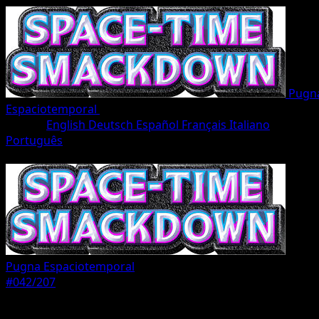
Pugn
Espaciotemporal
•
#042/207
•
Un Diamante
Idioma
English
Deutsch
Español
Français
Italiano
Português
Pokémon
Básico
Pugna Espaciotemporal
#042/207
Rareza
Un Diamante