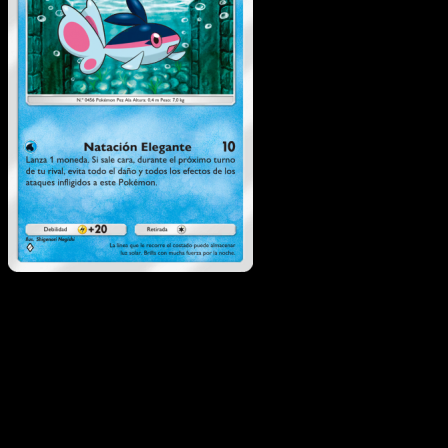
Finneon
·
Pugna
Espaciotemporal
#042
Descarga Eyevo para escanear cartas al instant
y seguir precios.
Recibe precios en vivo, herramientas de colección y
escaneos rápidos. Abre esta carta exacta en la app o
descarga ahora.