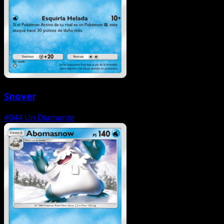
Snover
#044
Un Diamante