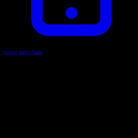
Ouvrir dans l'app
Danse Éblouissante
E
E
40
Le Pokémon Actif de votre adversaire est maintenant
Confus.
Artiste
Yukiko Baba
HP
70