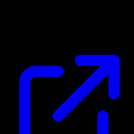
Prix du marche
N/A
Live