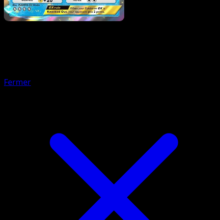
Pokémon
Base
Lippoutou
Fermer