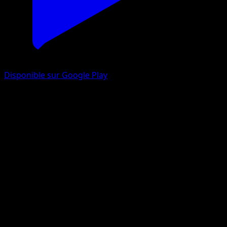
Disponible sur Google Play
Lippoutou
Source Secrète
Jeu de Cartes à Collectionner Pokémon Pocket
#019
Un Diamant
Yukiko Baba
Pokémon