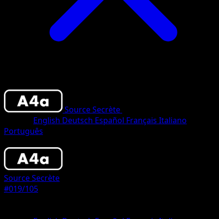
Source Secrète
•
#019/105
•
Un Diamant
Langue
English
Deutsch
Español
Français
Italiano
Português
Pokémon
Base
Source Secrète
#019/105
Rarete
Un Diamant