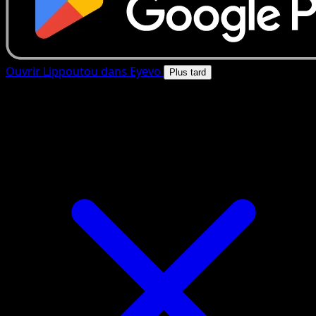
Ouvrir Lippoutou dans Eyevo
Plus tard
4.8★
|
50k+ telechargements
|
Gratuit
Lippoutou