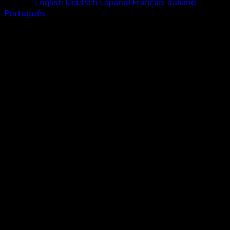
Langue
English
Deutsch
Español
Français
Italiano
Português