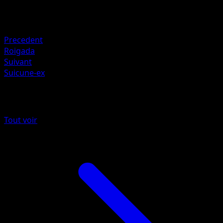
Retraite
Faiblesse
Métal +20
Precedent
Roigada
Suivant
Suicune-ex
Plus de Source Secrète
Tout voir