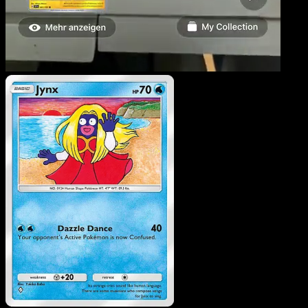
Lippoutou
·
Source