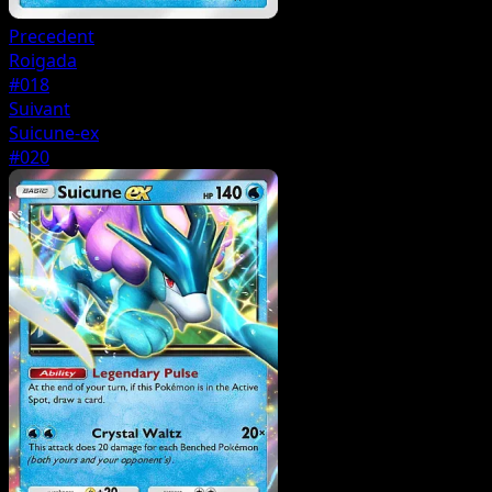
Precedent
Roigada
#018
Suivant
Suicune-ex
#020