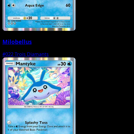
Milobellus
#022
Trois Diamants