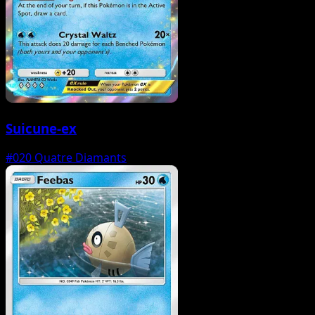
Suicune-ex
#020
Quatre Diamants