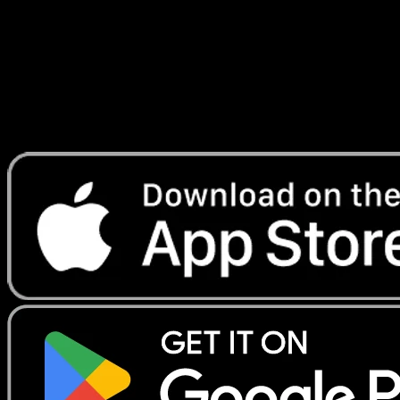
Lade Eyevo, um Karten sofort zu scannen und
Preise zu verfolgen.
Erhalte Live-Preise, Sammlungstools und schnelle Scans.
Öffne genau diese Karte in der App oder lade Eyevo jetzt
herunter.