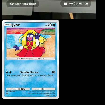
Jynx
·
Verborgene Quelle
#019