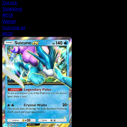
Zurück
Slowking
#018
Weiter
Suicune ex
#020