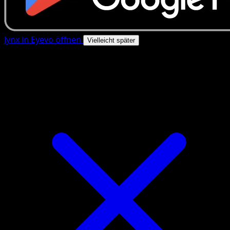
Jynx in Eyevo öffnen
Vielleicht später
4.8★
|
50k+ Downloads
|
Kostenlos
Jynx