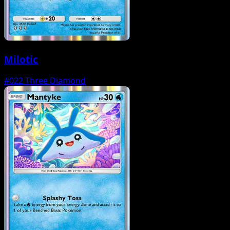
Milotic
#022
Three Diamond