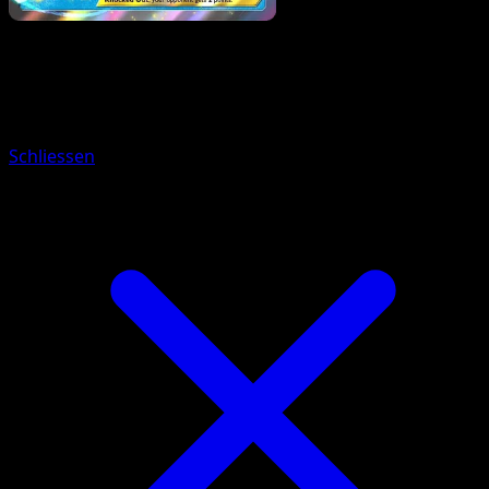
Pokemon
Basic
Jynx
Schliessen