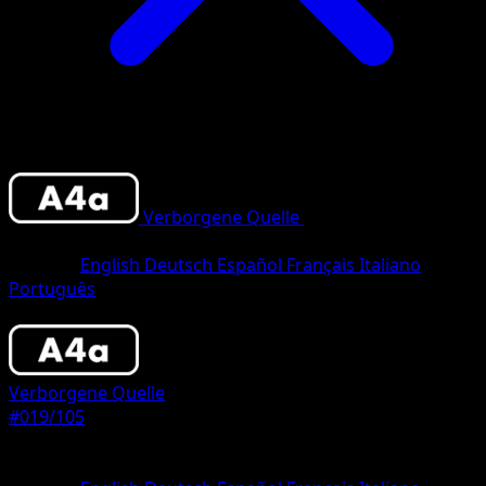
Verborgene Quelle
•
#019/105
•
One
Diamond
Sprache
English
Deutsch
Español
Français
Italiano
Português
Pokemon
Basic
Verborgene Quelle
#019/105
Seltenheit
One Diamond