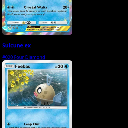
Suicune ex
#020
Four Diamond