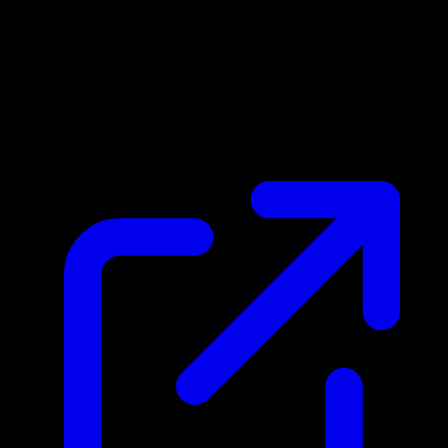
Marktpreis
N/A
Live