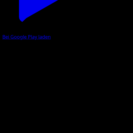
Bei Google Play laden
Jynx
Verborgene Quelle
Pokémon‑Sammelkartenspiel‑Pocket
#019
One Diamond
Yukiko Baba
Pokemon
Basic