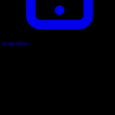
In App öffnen
Dazzle Dance
W
W
40
Your opponent's Active Pokémon is now Confused.
Illustrator
Yukiko Baba
HP
70
Rückzug