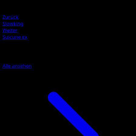
Schwäche
Metal +20
Zurück
Slowking
Weiter
Suicune ex
Mehr aus Verborgene Quelle
Alle ansehen