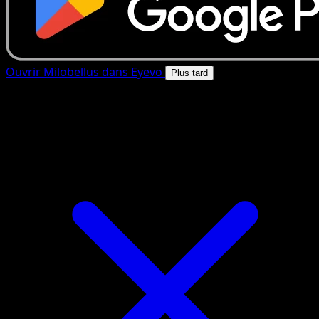
Ouvrir Milobellus dans Eyevo
Plus tard
4.8★
|
50k+ telechargements
|
Gratuit
Milobellus