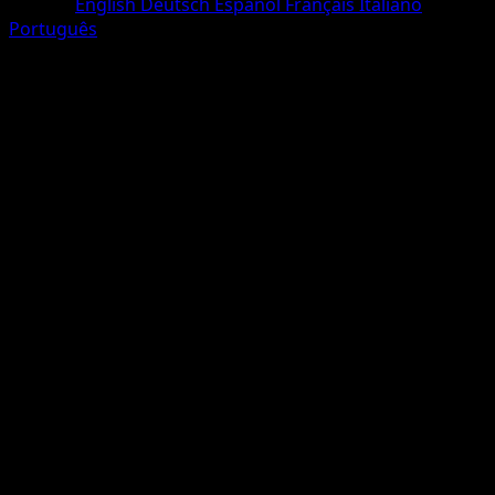
Langue
English
Deutsch
Español
Français
Italiano
Português