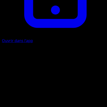
Ouvrir dans l'app
Ability
Healing Ripples
Aqua-Dague
E
I
60
Artiste
YASHIRO Nanaco
HP
120