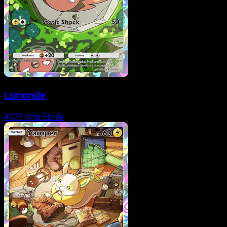
Limonde
#073
Une Étoile