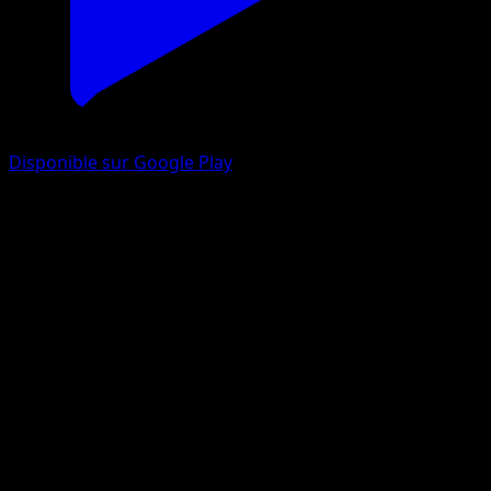
Disponible sur Google Play
Milobellus
Source Secrète
Jeu de Cartes à Collectionner Pokémon Pocket
#072
Une Étoile
YASHIRO Nanaco
Pokémon