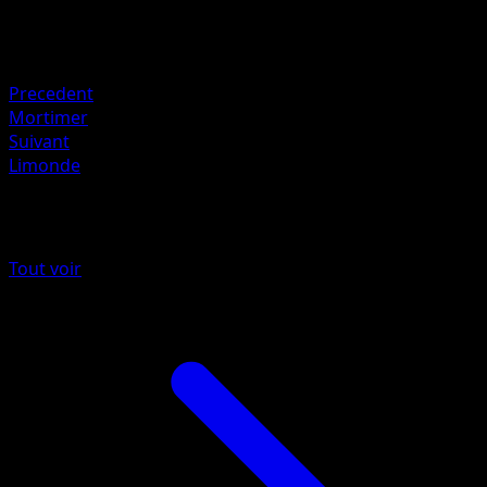
Retraite
Faiblesse
Électrique +20
Precedent
Mortimer
Suivant
Limonde
Plus de Source Secrète
Tout voir