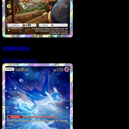
Voltoutou
#074
Une Étoile