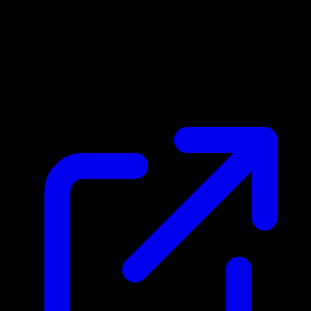
Prix du marche
N/A
Live