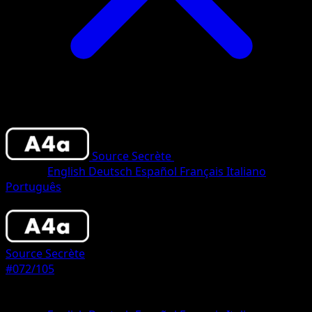
Source Secrète
•
#072/105
•
Une Étoile
Langue
English
Deutsch
Español
Français
Italiano
Português
Pokémon
Niveau 1
Source Secrète
#072/105
Rarete
Une Étoile