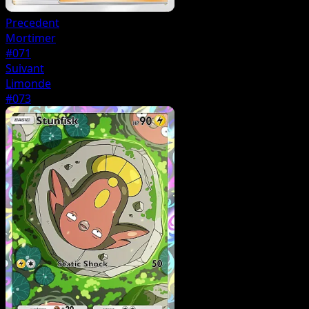
Precedent
Mortimer
#071
Suivant
Limonde
#073