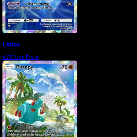
Latios
#075
Une Étoile