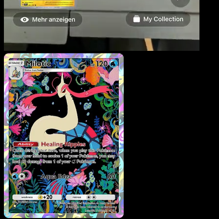
Milobellus
·
Source