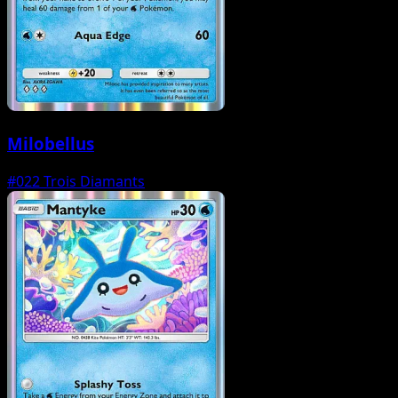
Milobellus
#022
Trois Diamants