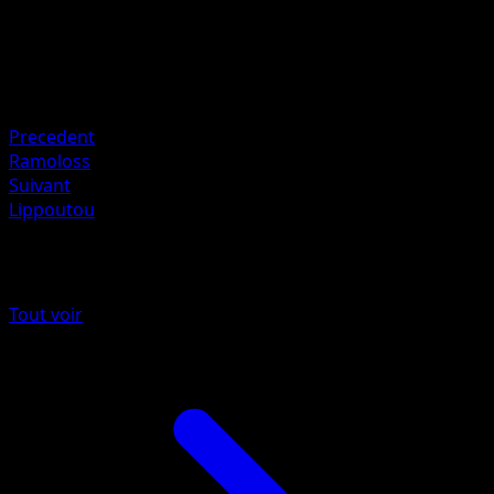
HP
130
Retraite
Faiblesse
Électrique +20
Precedent
Ramoloss
Suivant
Lippoutou
Plus de Source Secrète
Tout voir