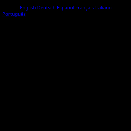
Deux Diamants
Langue
English
Deutsch
Español
Français
Italiano
Português