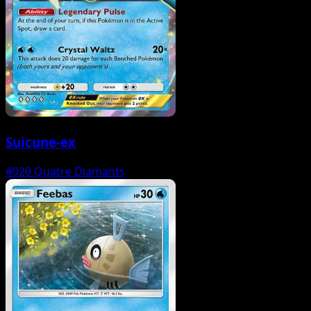
Suicune-ex
#020
Quatre Diamants