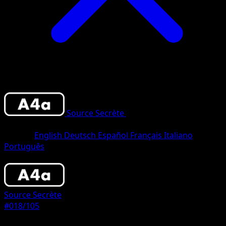
Source Secrète
•
#018/105
•
Deux
Diamants
Langue
English
Deutsch
Español
Français
Italiano
Português
Pokémon
Niveau 1
Source Secrète
#018/105
Rarete