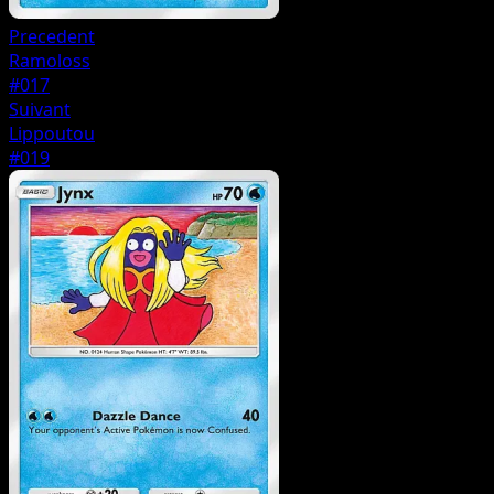
Precedent
Ramoloss
#017
Suivant
Lippoutou
#019