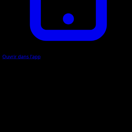
Ouvrir dans l'app
Déchets
E
50
Défaussez jusqu'à 2 cartes Outil Pokémon de votre main.
Cette attaque inflige 50 dégâts pour chaque carte
défaussée de cette façon.
Artiste
Aya Kusube