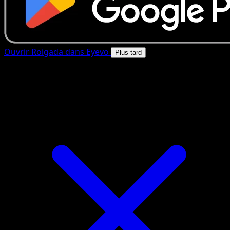
Ouvrir Roigada dans Eyevo
Plus tard
4.8★
|
50k+ telechargements
|
Gratuit
Roigada