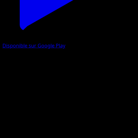
Disponible sur Google Play
Roigada
Source Secrète
Jeu de Cartes à Collectionner Pokémon Pocket
#018
Deux Diamants
Aya Kusube
Pokémon