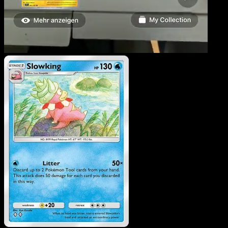
Roigada
·
Source Secrète