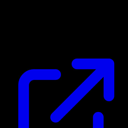
Prix du marche
N/A
Live