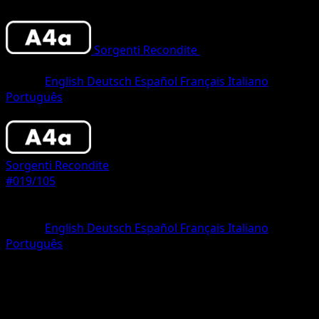
Sorgenti Recondite
•
#019/105
•
One
Diamond
Lingua
English
Deutsch
Español
Français
Italiano
Português
Pokemon
Basic
Sorgenti Recondite
#019/105
Rarità
One Diamond
Lingua
English
Deutsch
Español
Français
Italiano
Português