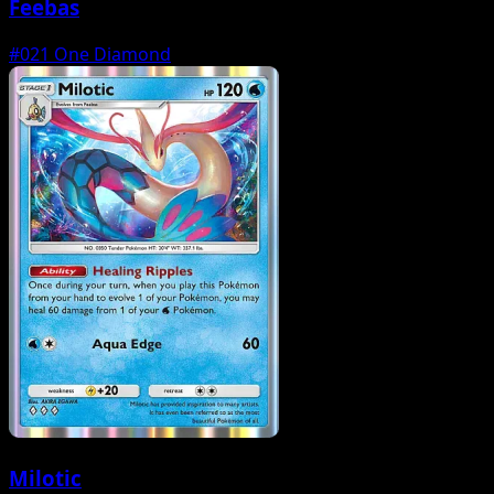
Feebas
#021
One Diamond
Milotic