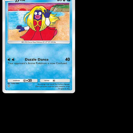
Jynx
·
Sorgenti Recondite
#019
Scarica Eyevo per scansionare carte all'istante 
seguire i prezzi.
Ottieni prezzi live, strumenti per la collezione e scansioni