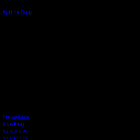
Apri nell'app
Dazzle Dance
W
W
40
Your opponent's Active Pokémon is now Confused.
Artista
Yukiko Baba
HP
70
Ritirata
Debolezza
Metal +20
Precedente
Slowking
Successiva
Suicune ex