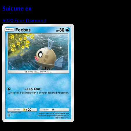
Suicune ex
#020
Four Diamond