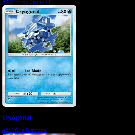
#023
Three Diamond
Cryogonal
#024
One Diamond