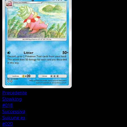
Precedente
Slowking
#018
Successiva
Suicune ex
#020