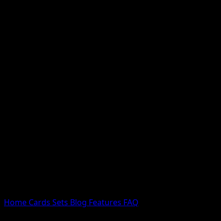
Nessun risultato
Prova con nomi Pokemon, nomi dei set o tipi di carta.
Lingua
Home
Cards
Sets
Blog
Features
FAQ