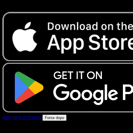
rapide. Apri questa carta nell'app o scarica ora.
Apri Jynx in Eyevo
Forse dopo
4.8★
|
50k+ download
|
Gratis