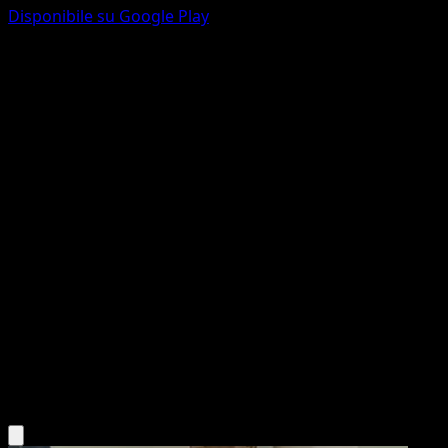
Disponibile su Google Play
Jynx
Sorgenti Recondite
Gioco di Carte Collezionabili Pokémon Pocket
#019
One Diamond
Yukiko Baba
Pokemon
Basic
Water
Scarica l'app Eyevo