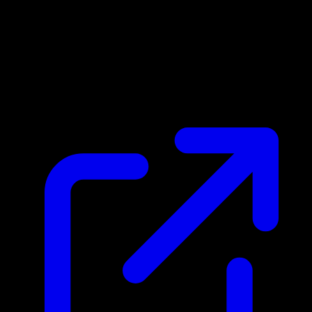
Prix du marche
N/A
Live