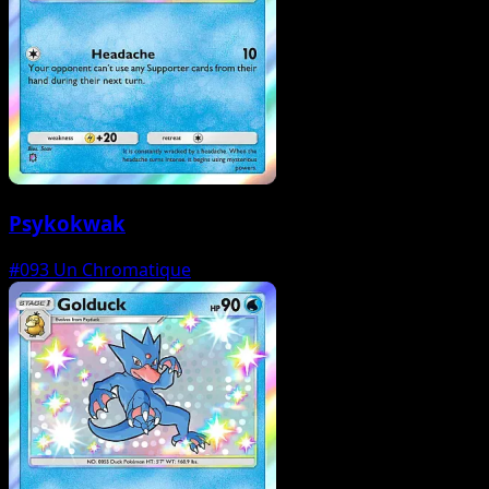
Psykokwak
#093
Un Chromatique