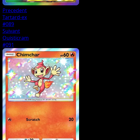
Precedent
Tartard-ex
#089
Suivant
Ouisticram
#091