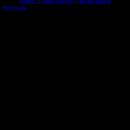
Langue
English
Deutsch
Español
Français
Italiano
Português