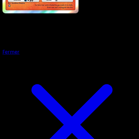
Pokémon
Base
Suicune-ex
Fermer