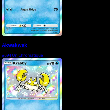
Akwakwak
#094
Un Chromatique