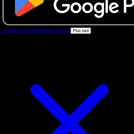
Ouvrir Suicune-ex dans Eyevo
Plus tard
4.8★
|
50k+ telechargements
|
Gratuit
Suicune-ex