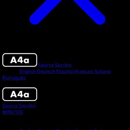
Source Secrète
•
#090/105
•
Trois Étoiles
Langue
English
Deutsch
Español
Français
Italiano
Português
Pokémon
Base
Source Secrète
#090/105
Rarete
Trois Étoiles