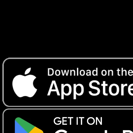
Secrète
#090
Telechargez Eyevo pour scanner les cartes
instantanement et suivre les prix.
Profitez de prix en direct, d'outils de collection et de scans
rapides. Ouvrez cette carte dans l'app ou telechargez
maintenant.