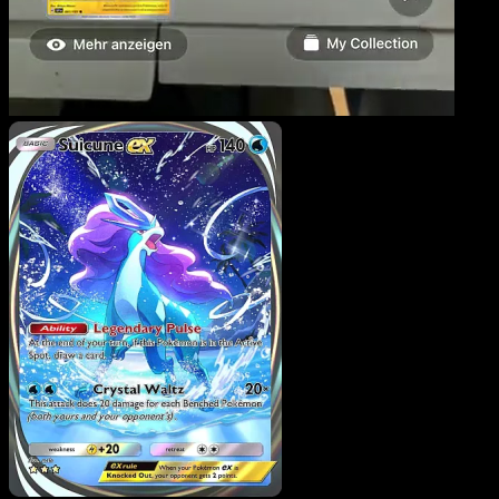
Suicune-ex
·
Source