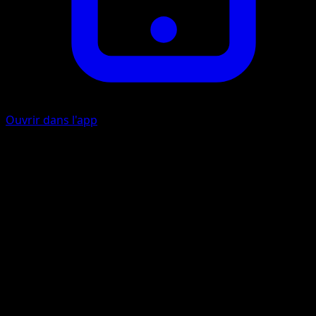
Ouvrir dans l'app
Ability
Legendary Pulse
Valse de Cristal
E
E
20
Cette attaque inflige 20 dégâts multipliés par le nombre d
Pokémon de Banc (les vôtres et ceux de votre adversaire).
Artiste