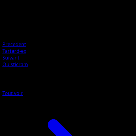
mele
HP
140
Retraite
Faiblesse
Électrique +20
Precedent
Tartard-ex
Suivant
Ouisticram
Plus de Source Secrète
Tout voir