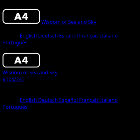
Wisdom of Sea and Sky
•
#104/241
•
Two
Diamond
Lingua
English
Deutsch
Español
Français
Italiano
Português
Pokemon
Stage1
Wisdom of Sea and Sky
#104/241
Rarità
Two Diamond
Lingua
English
Deutsch
Español
Français
Italiano
Português