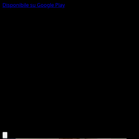
Disponibile su Google Play
Pupitar
Wisdom of Sea and Sky
Pokémon TCG Pocket
#104
Two Diamond
Sekio
Pokemon
Stage1
Fighting
Scarica l'app Eyevo