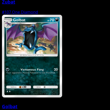
Zubat
#107
One Diamond
Golbat