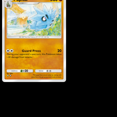
Pupitar
·
Wisdom of Sea
and Sky
#104
Scarica Eyevo per scansionare carte all'istante 
seguire i prezzi.
Ottieni prezzi live, strumenti per la collezione e scansioni