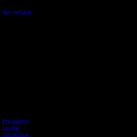
Apri nell'app
Guard Press
C
C
20
During your opponent's next turn, this Pokémon takes −3
damage from attacks.
Artista
Sekio
HP
80
Ritirata
Debolezza
Grass +20
Precedente
Larvitar
Successiva