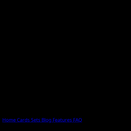
Nessun risultato
Prova con nomi Pokemon, nomi dei set o tipi di carta.
Lingua
Home
Cards
Sets
Blog
Features
FAQ