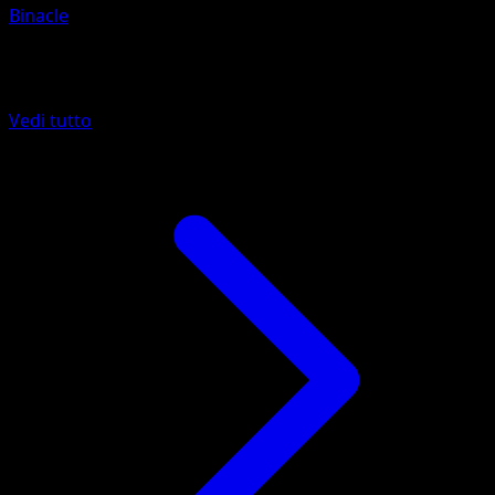
Binacle
Altro da Wisdom of Sea and Sky
Vedi tutto