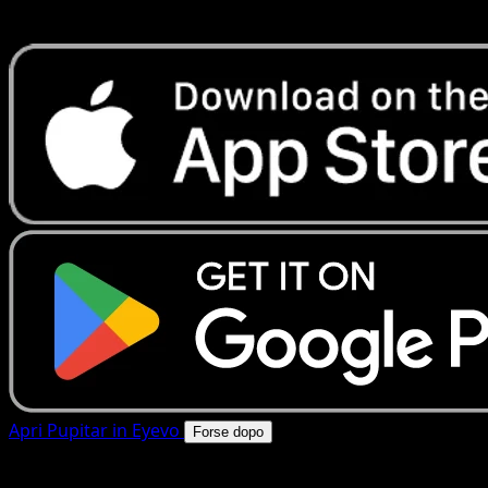
rapide. Apri questa carta nell'app o scarica ora.
Apri Pupitar in Eyevo
Forse dopo
4.8★
|
50k+ download
|
Gratis