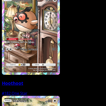
Hoothoot
#182
One Star