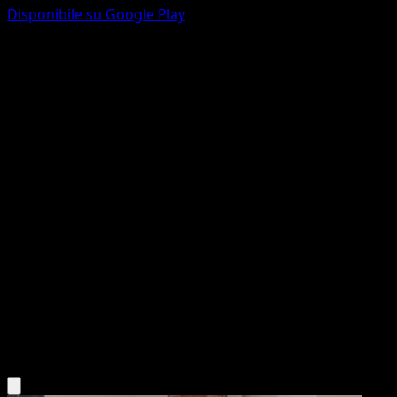
Disponibile su Google Play
Spinarak
Wisdom of Sea and Sky
Pokémon TCG Pocket
#177
One Star
IKEDA Saki
Pokemon
Basic
Darkness
Scarica l'app Eyevo