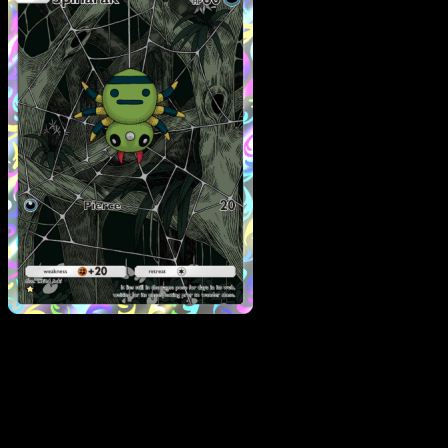
Spinarak
·
Wisdom of Se
and Sky
#177
Scarica Eyevo per scansionare carte all'istante 
seguire i prezzi.
Ottieni prezzi live, strumenti per la collezione e scansioni