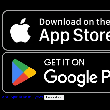
rapide. Apri questa carta nell'app o scarica ora.
Apri Spinarak in Eyevo
Forse dopo
4.8★
|
50k+ download
|
Gratis