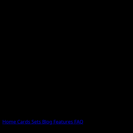
Nessun risultato
Prova con nomi Pokemon, nomi dei set o tipi di carta.
Lingua
Home
Cards
Sets
Blog
Features
FAQ