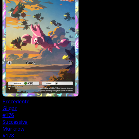
Precedente
Gligar
#176
Successiva
Murkrow
#178