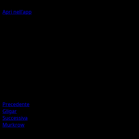
Apri nell'app
Pierce
D
20
Artista
IKEDA Saki
HP
60
Ritirata
Debolezza
Fighting +20
Precedente
Gligar
Successiva
Murkrow