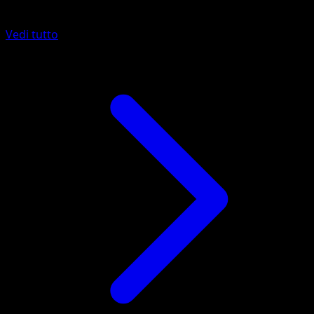
Altro da Wisdom of Sea and Sky
Vedi tutto