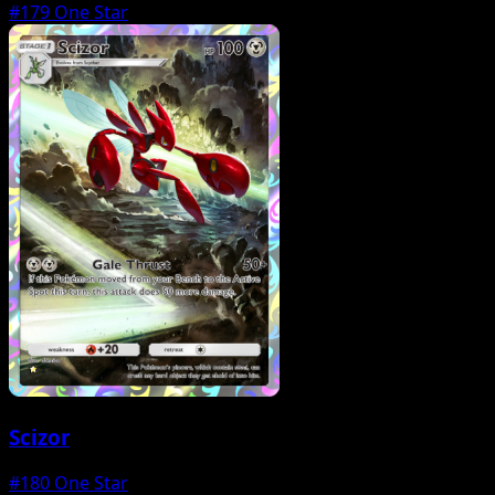
#179
One Star
Scizor
#180
One Star