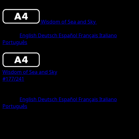
Wisdom of Sea and Sky
•
#177/241
•
One
Star
Lingua
English
Deutsch
Español
Français
Italiano
Português
Pokemon
Basic
Wisdom of Sea and Sky
#177/241
Rarità
One Star
Lingua
English
Deutsch
Español
Français
Italiano
Português