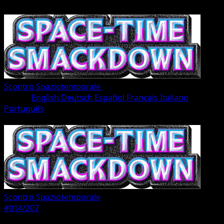
Scontro Spaziotemporale
•
#014/207
•
Une Diamant
Lingua
English
Deutsch
Español
Français
Italiano
Português
Pokémon
Livello 1
Scontro Spaziotemporale
#014/207
Rarità