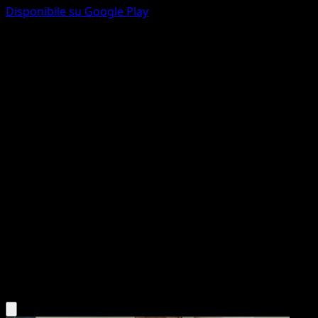
Disponibile su Google Play
Kricketune
Scontro Spaziotemporale
Gioco di Carte Collezionabili Pokémon Pocket
#014
Une Diamant
Naoyo Kimura
Pokémon
Livello 1
Grass
Scarica l'app Eyevo