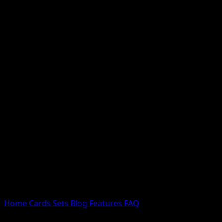
Nessun risultato
Prova con nomi Pokemon, nomi dei set o tipi di carta.
Lingua
Home
Cards
Sets
Blog
Features
FAQ