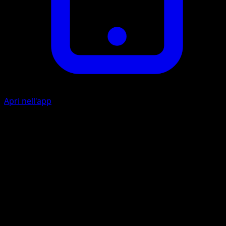
Apri nell'app
Incantomelodia
E
I
50
Il Pokémon attivo del tuo avversario viene confuso.
Artista
Naoyo Kimura
HP