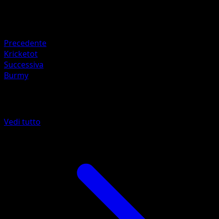
90
Ritirata
Debolezza
Fuoco +20
Precedente
Kricketot
Successiva
Burmy
Altro da Scontro Spaziotemporale
Vedi tutto