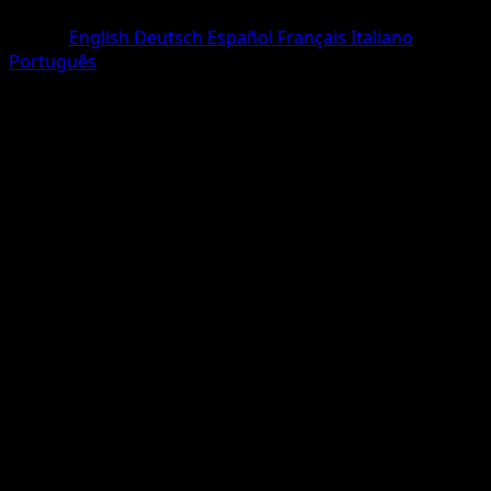
Une Diamant
Lingua
English
Deutsch
Español
Français
Italiano
Português