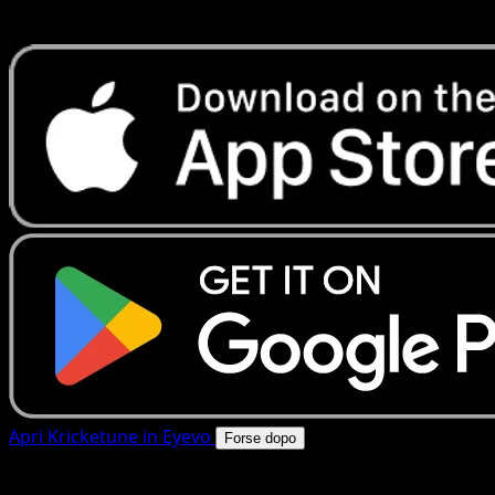
rapide. Apri questa carta nell'app o scarica ora.
Apri Kricketune in Eyevo
Forse dopo
4.8★
|
50k+ download
|
Gratis