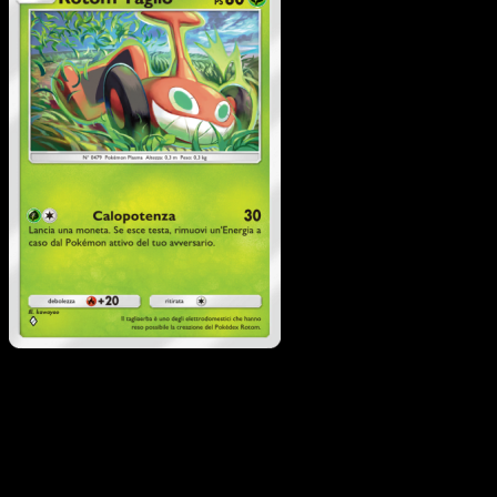
Rotom Taglio
·
Scontro
Spaziotemporale
#021
Scarica Eyevo per scansionare carte all'istante 
seguire i prezzi.
Ottieni prezzi live, strumenti per la collezione e scansioni