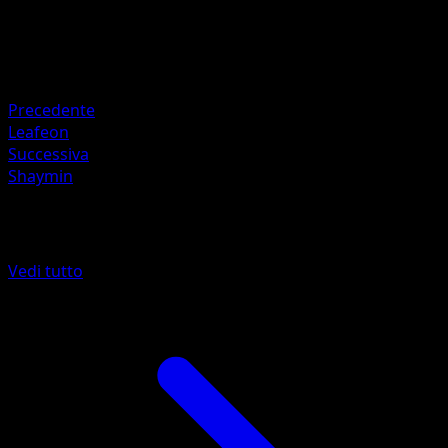
HP
80
Ritirata
Debolezza
Fuoco +20
Precedente
Leafeon
Successiva
Shaymin
Altro da Scontro Spaziotemporale
Vedi tutto