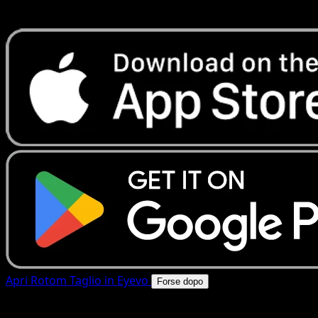
rapide. Apri questa carta nell'app o scarica ora.
Apri Rotom Taglio in Eyevo
Forse dopo
4.8★
|
50k+ download
|
Gratis