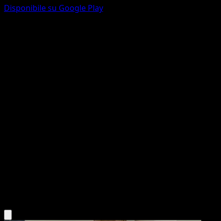
Disponibile su Google Play
Rotom Taglio
Scontro Spaziotemporale
Gioco di Carte Collezionabili Pokémon Pocket
#021
Une Diamant
kawayoo
Pokémon
Base
Grass
Scarica l'app Eyevo