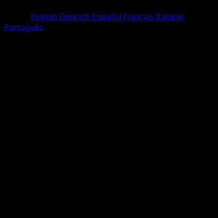
Une Diamant
Lingua
English
Deutsch
Español
Français
Italiano
Português