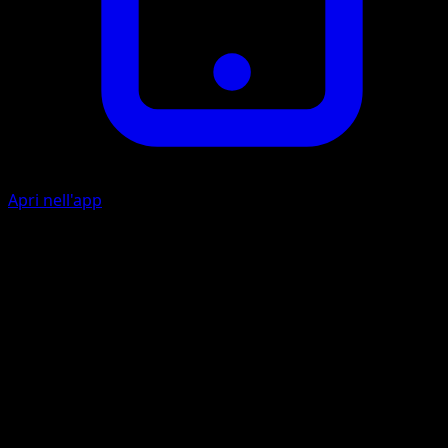
Apri nell'app
Calopotenza
E
I
30
Lancia una moneta. Se esce testa, rimuovi un'Energia a
caso dal Pokémon attivo del tuo avversario.
Artista
kawayoo