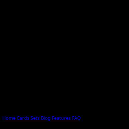
Nessun risultato
Prova con nomi Pokemon, nomi dei set o tipi di carta.
Lingua
Home
Cards
Sets
Blog
Features
FAQ