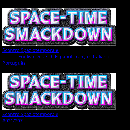
Scontro Spaziotemporale
•
#021/207
•
Une Diamant
Lingua
English
Deutsch
Español
Français
Italiano
Português
Pokémon
Base
Scontro Spaziotemporale
#021/207
Rarità