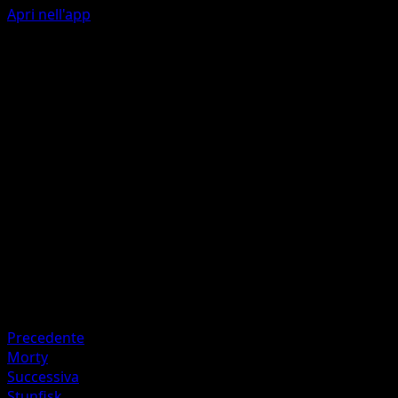
Apri nell'app
Ability
Healing Ripples
Aqua Edge
W
C
60
Artista
YASHIRO Nanaco
HP
120
Ritirata
Debolezza
Lightning +20
Precedente
Morty
Successiva
Stunfisk