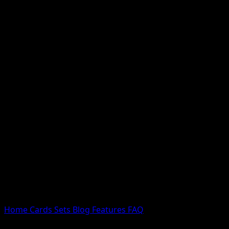
Nessun risultato
Prova con nomi Pokemon, nomi dei set o tipi di carta.
Lingua
Home
Cards
Sets
Blog
Features
FAQ