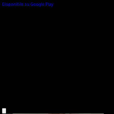
Disponibile su Google Play
Milotic
Sorgenti Recondite
Gioco di Carte Collezionabili Pokémon Pocket
#072
One Star
YASHIRO Nanaco
Pokemon
Stage1
Water
Scarica l'app Eyevo