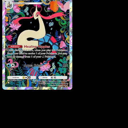
Milotic
·
Sorgenti
Recondite
#072
Scarica Eyevo per scansionare carte all'istante 
seguire i prezzi.
Ottieni prezzi live, strumenti per la collezione e scansioni