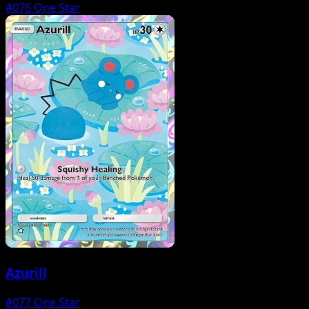
#076
One Star
Azurill
#077
One Star