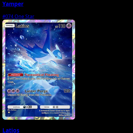
Yamper
#074
One Star
Latios