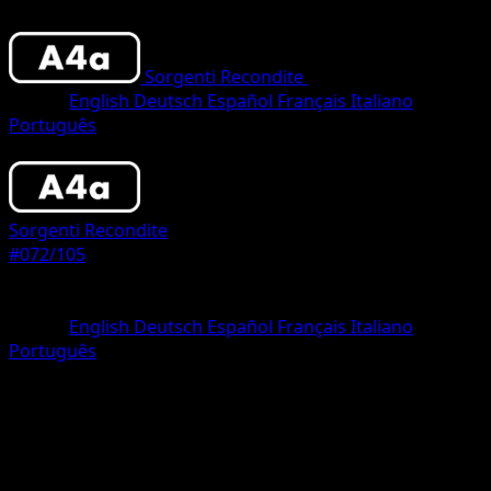
Sorgenti Recondite
•
#072/105
•
One Star
Lingua
English
Deutsch
Español
Français
Italiano
Português
Pokemon
Stage1
Sorgenti Recondite
#072/105
Rarità
One Star
Lingua
English
Deutsch
Español
Français
Italiano
Português