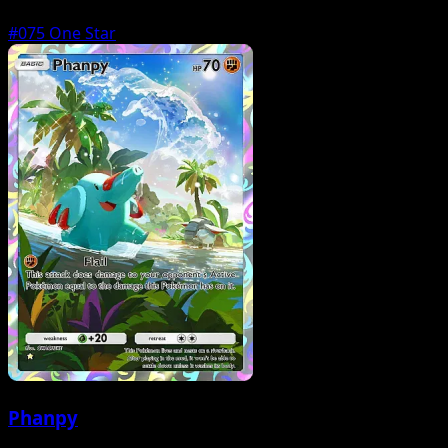
#075
One Star
Phanpy