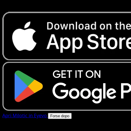
rapide. Apri questa carta nell'app o scarica ora.
Apri Milotic in Eyevo
Forse dopo
4.8★
|
50k+ download
|
Gratis