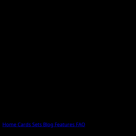
Nessun risultato
Prova con nomi Pokemon, nomi dei set o tipi di carta.
Lingua
Home
Cards
Sets
Blog
Features
FAQ