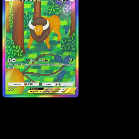
Tauros ex
·
Mega Rising
#283
Scarica Eyevo per scansionare carte all'istante 
seguire i prezzi.
Ottieni prezzi live, strumenti per la collezione e scansioni