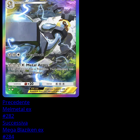
Precedente
Melmetal ex
#282
Successiva
Mega Blaziken ex
#284