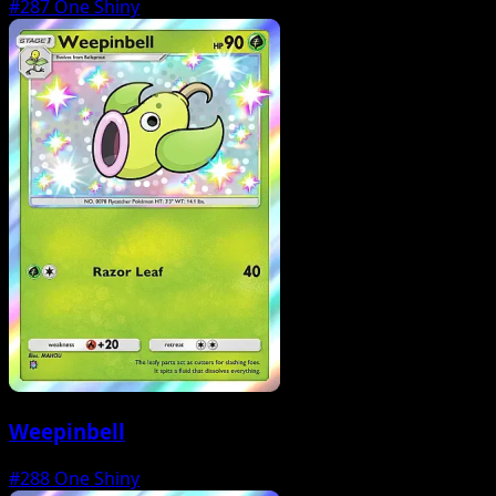
#287
One Shiny
Weepinbell
#288
One Shiny