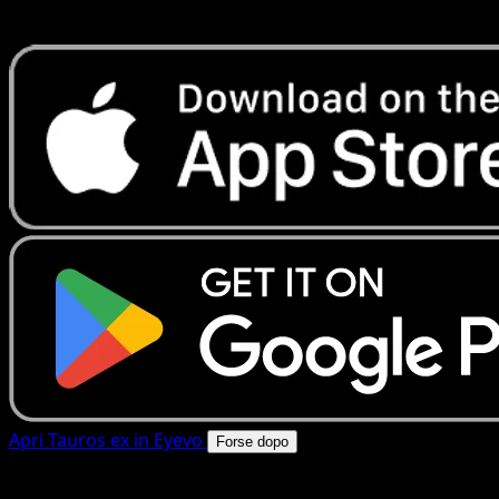
rapide. Apri questa carta nell'app o scarica ora.
Apri Tauros ex in Eyevo
Forse dopo
4.8★
|
50k+ download
|
Gratis