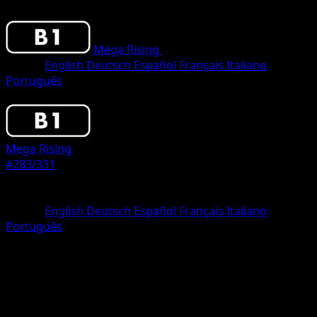
Mega Rising
•
#283/331
•
Two Star
Lingua
English
Deutsch
Español
Français
Italiano
Português
Pokemon
Basic
Mega Rising
#283/331
Rarità
Two Star
Lingua
English
Deutsch
Español
Français
Italiano
Português