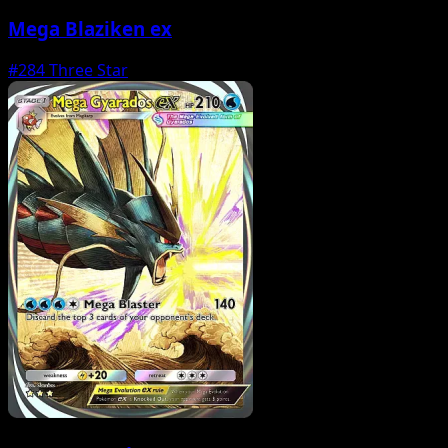
Mega Blaziken ex
#284
Three Star