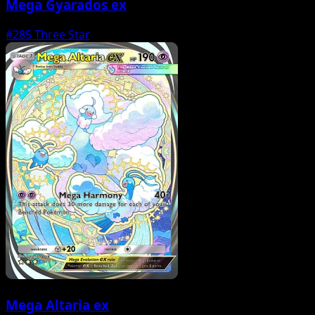
Mega Gyarados ex
#285
Three Star
Mega Altaria ex