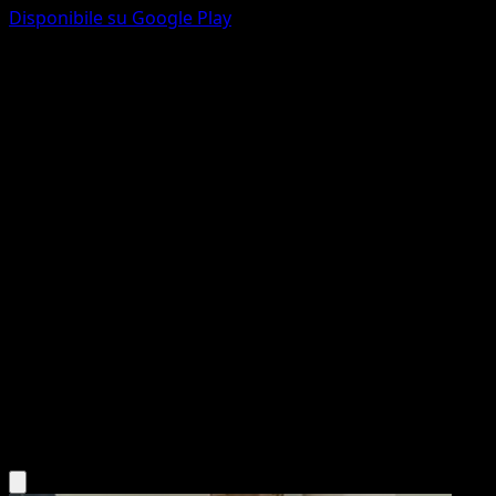
Disponibile su Google Play
Tauros ex
Mega Rising
Pokémon TCG Pocket
#283
Two Star
Ounishi
Pokemon
Basic
Colorless
Scarica l'app Eyevo