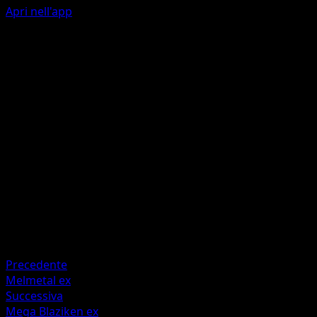
Apri nell'app
Wild Tackle
C
C
90
Flip a coin. If tails, this Pokémon also does 30 damage to
itself.
Artista
Ounishi
HP
140
Ritirata
Debolezza
Fighting +20
Precedente
Melmetal ex
Successiva
Mega Blaziken ex