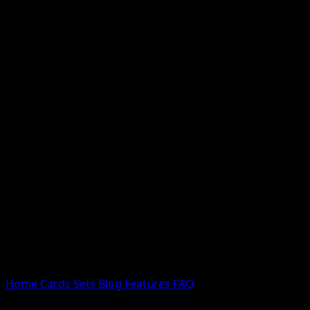
Nessun risultato
Prova con nomi Pokemon, nomi dei set o tipi di carta.
Lingua
Home
Cards
Sets
Blog
Features
FAQ