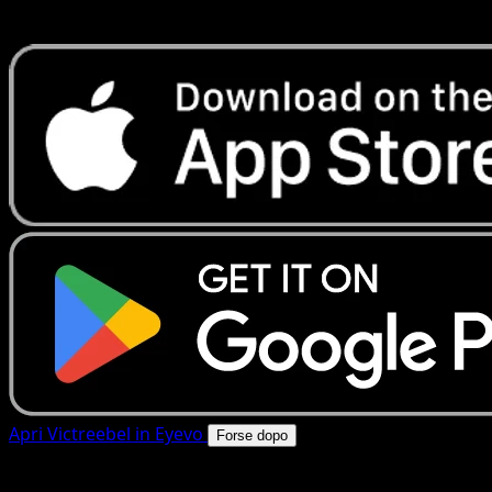
rapide. Apri questa carta nell'app o scarica ora.
Apri Victreebel in Eyevo
Forse dopo
4.8★
|
50k+ download
|
Gratis