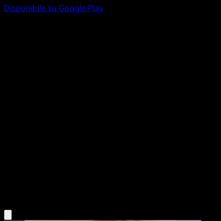
Disponibile su Google Play
Victreebel
Mega Rising
Pokémon TCG Pocket
#289
One Shiny
MAHOU
Pokemon
Stage2
Grass
Scarica l'app Eyevo