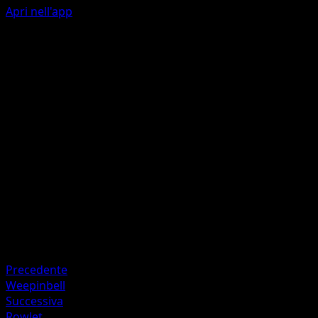
Apri nell'app
Ability
Fragrance Trap
Vine Whip
G
C
60
Artista
MAHOU
HP
140
Ritirata
Debolezza
Fire +20
Precedente
Weepinbell
Successiva
Rowlet