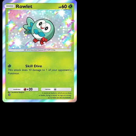
Pokemon
Stage2
Victreebel