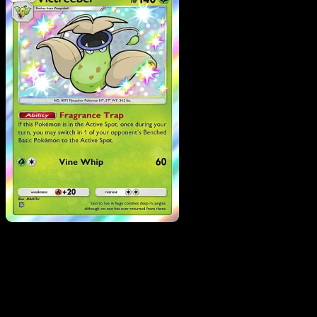
Victreebel
·
Mega Rising
#289
Scarica Eyevo per scansionare carte all'istante 
seguire i prezzi.
Ottieni prezzi live, strumenti per la collezione e scansioni