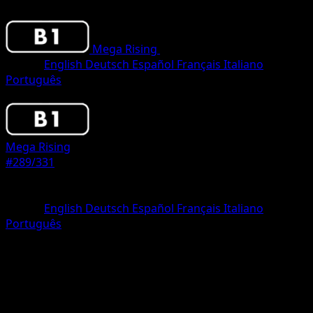
Mega Rising
•
#289/331
•
One Shiny
Lingua
English
Deutsch
Español
Français
Italiano
Português
Pokemon
Stage2
Mega Rising
#289/331
Rarità
One Shiny
Lingua
English
Deutsch
Español
Français
Italiano
Português