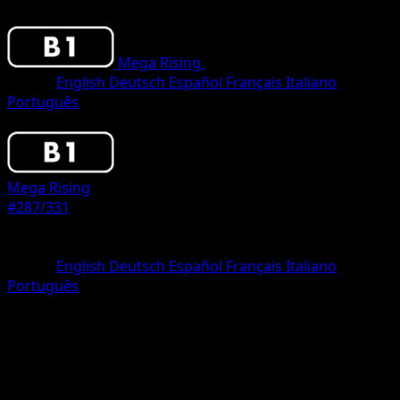
Mega Rising
•
#287/331
•
One Shiny
Lingua
English
Deutsch
Español
Français
Italiano
Português
Pokemon
Basic
Mega Rising
#287/331
Rarità
One Shiny
Lingua
English
Deutsch
Español
Français
Italiano
Português