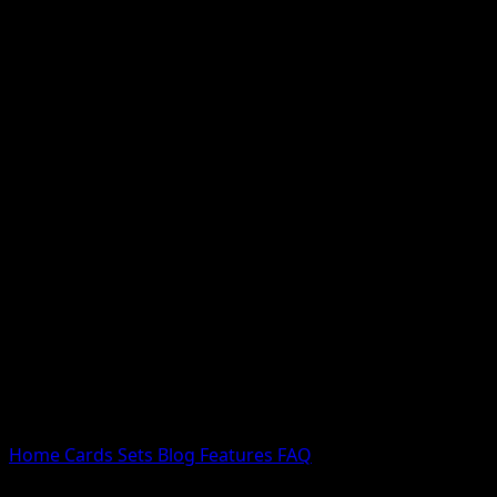
Nessun risultato
Prova con nomi Pokemon, nomi dei set o tipi di carta.
Lingua
Home
Cards
Sets
Blog
Features
FAQ