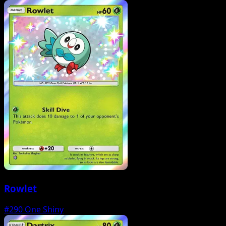
Rowlet
#290
One Shiny