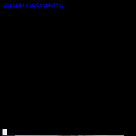
Disponibile su Google Play
Bellsprout
Mega Rising
Pokémon TCG Pocket
#287
One Shiny
MAHOU
Pokemon
Basic
Grass
Scarica l'app Eyevo