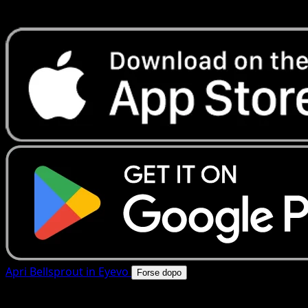
rapide. Apri questa carta nell'app o scarica ora.
Apri Bellsprout in Eyevo
Forse dopo
4.8★
|
50k+ download
|
Gratis