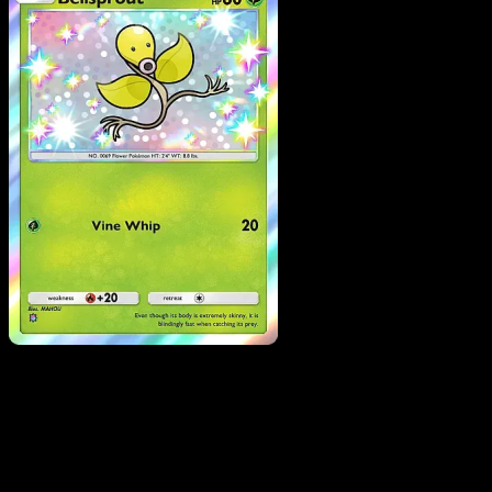
Bellsprout
·
Mega Rising
#287
Scarica Eyevo per scansionare carte all'istante 
seguire i prezzi.
Ottieni prezzi live, strumenti per la collezione e scansioni