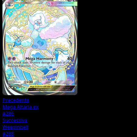
Precedente
Mega Altaria ex
#286
Successiva
Weepinbell
#288