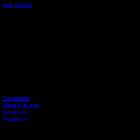
Apri nell'app
Vine Whip
G
20
Artista
MAHOU
HP
60
Ritirata
Debolezza
Fire +20
Precedente
Mega Altaria ex
Successiva
Weepinbell
Altro da Mega Rising