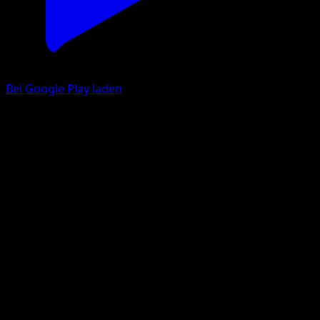
Bei Google Play laden
Tauros ex
Mega Rising
Pokémon TCG Pocket
#283
Two Star
Ounishi
Pokemon
Basic