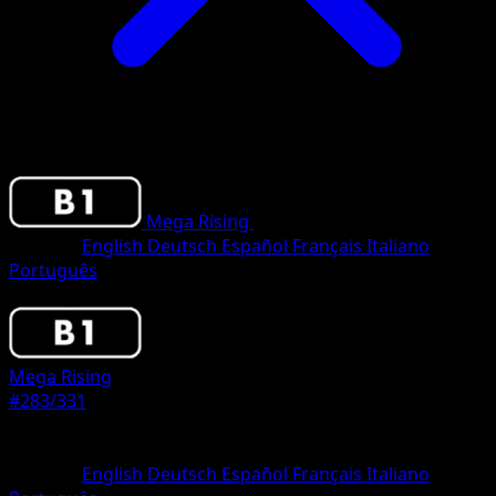
Mega Rising
•
#283/331
•
Two Star
Sprache
English
Deutsch
Español
Français
Italiano
Português
Pokemon
Basic
Mega Rising
#283/331
Seltenheit
Two Star
Sprache
English
Deutsch
Español
Français
Italiano