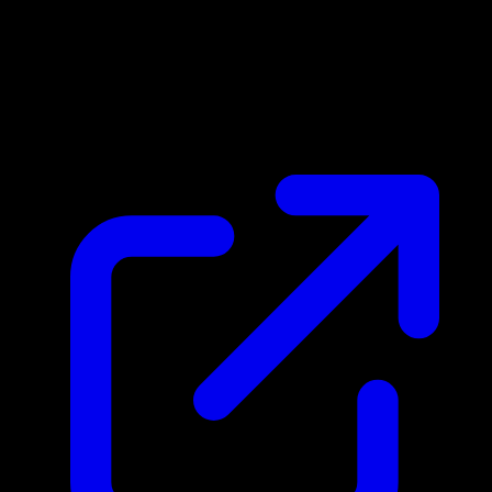
Marktpreis
N/A
Live