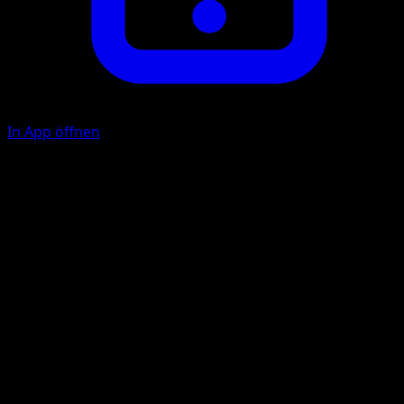
In App öffnen
Wild Tackle
C
C
90
Flip a coin. If tails, this Pokémon also does 30 damage to
itself.
Illustrator
Ounishi
HP
140
Rückzug