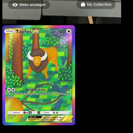
Tauros ex
·
Mega Rising
#283