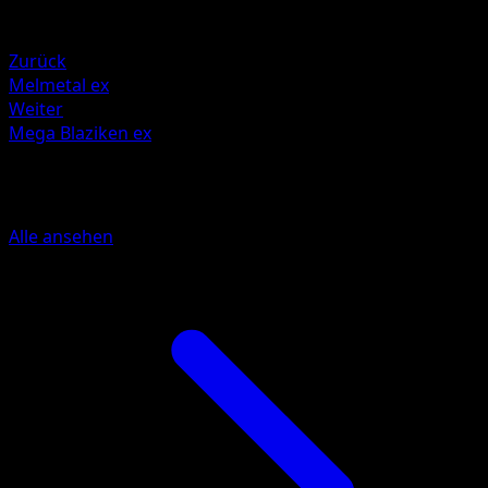
Schwäche
Fighting +20
Zurück
Melmetal ex
Weiter
Mega Blaziken ex
Mehr aus Mega Rising
Alle ansehen