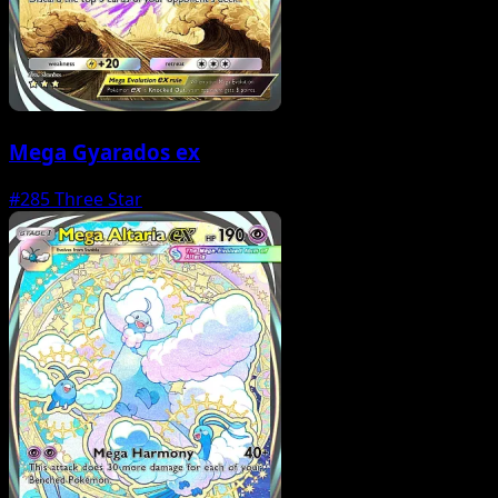
Mega Gyarados ex
#285
Three Star