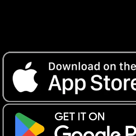
Lade Eyevo, um Karten sofort zu scannen und
Preise zu verfolgen.
Erhalte Live-Preise, Sammlungstools und schnelle Scans.
Öffne genau diese Karte in der App oder lade Eyevo jetzt
herunter.