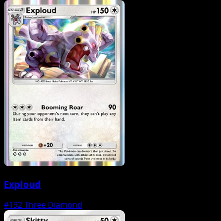
Exploud
#192
Three Diamond