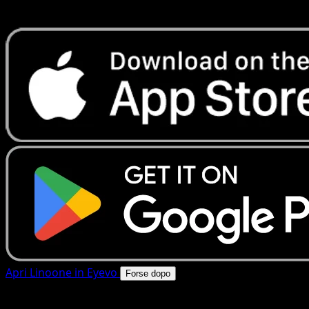
rapide. Apri questa carta nell'app o scarica ora.
Apri Linoone in Eyevo
Forse dopo
4.8★
|
50k+ download
|
Gratis