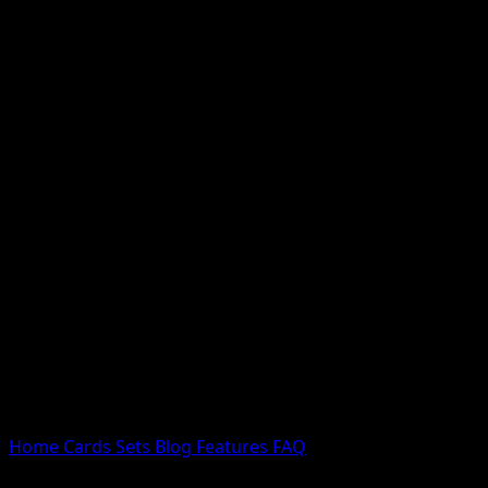
Nessun risultato
Prova con nomi Pokemon, nomi dei set o tipi di carta.
Lingua
Home
Cards
Sets
Blog
Features
FAQ