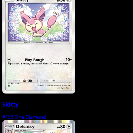
Skitty
#193
One Diamond