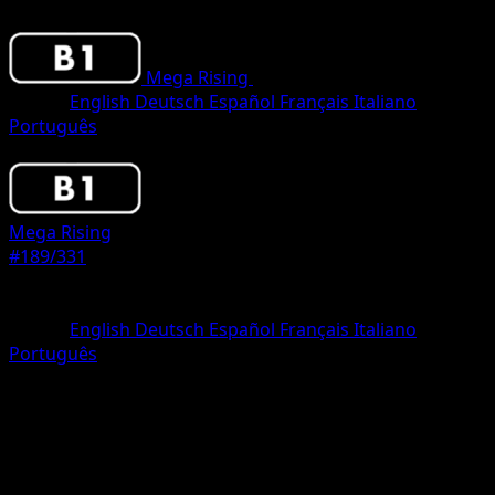
Mega Rising
•
#189/331
•
Two Diamond
Lingua
English
Deutsch
Español
Français
Italiano
Português
Pokemon
Stage1
Mega Rising
#189/331
Rarità
Two Diamond
Lingua
English
Deutsch
Español
Français
Italiano
Português