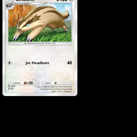
Linoone
·
Mega Rising
#189
Scarica Eyevo per scansionare carte all'istante 
seguire i prezzi.
Ottieni prezzi live, strumenti per la collezione e scansioni