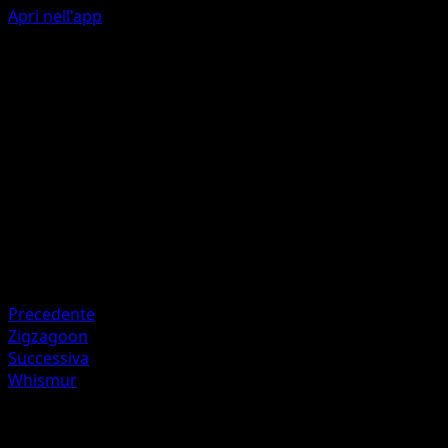
Apri nell'app
Jet Headbutt
C
40
Artista
match
HP
100
Ritirata
Debolezza
Fighting +20
Precedente
Zigzagoon
Successiva
Whismur
Altro da Mega Rising