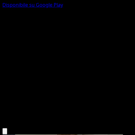
Disponibile su Google Play
Linoone
Mega Rising
Pokémon TCG Pocket
#189
Two Diamond
match
Pokemon
Stage1
Colorless
Scarica l'app Eyevo