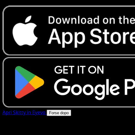
Apri Skitty in Eyevo
Forse dopo
4.8★
|
50k+ download
|
Gratis
Skitty