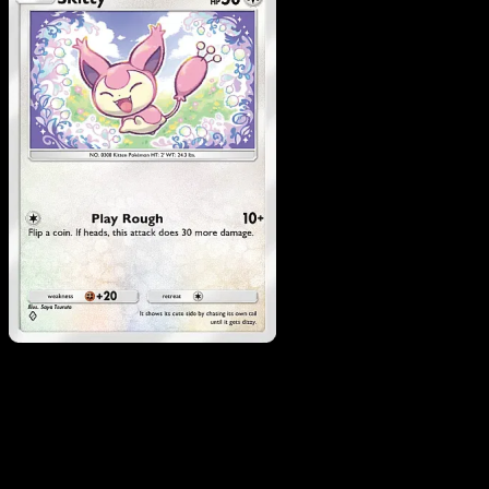
Skitty
·
Mega Rising
#193
Scarica Eyevo per scansionare carte all'istante 
seguire i prezzi.
Ottieni prezzi live, strumenti per la collezione e scansioni
rapide. Apri questa carta nell'app o scarica ora.