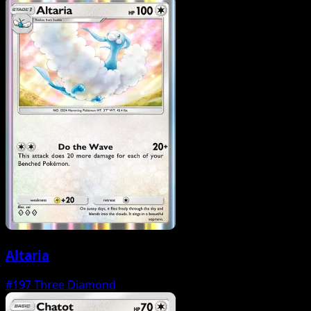
Altaria
#197
Three Diamond