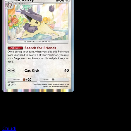
Pokemon
Basic
Skitty
Chiudi