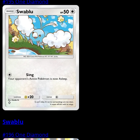
#195
One Diamond
Swablu
#196
One Diamond