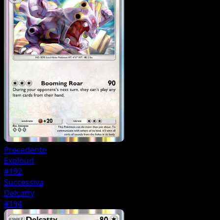
Precedente
Exploud
#192
Successiva
Delcatty
#194