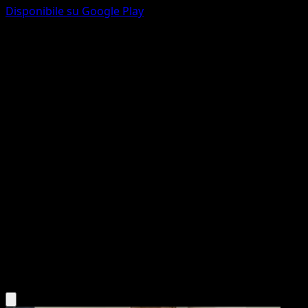
Disponibile su Google Play
Skitty
Mega Rising
Pokémon TCG Pocket
#193
One Diamond
Saya Tsuruta
Pokemon
Basic
Colorless
Scarica l'app Eyevo