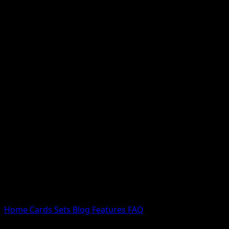
Nessun risultato
Prova con nomi Pokemon, nomi dei set o tipi di carta.
Lingua
Home
Cards
Sets
Blog
Features
FAQ