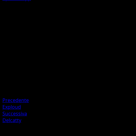
Play Rough
C
10
Flip a coin. If heads, this attack does 30 more damage.
Artista
Saya Tsuruta
HP
50
Ritirata
Debolezza
Fighting +20
Precedente
Exploud
Successiva
Delcatty
Altro da Mega Rising