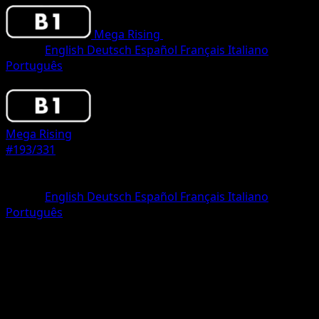
Mega Rising
•
#193/331
•
One Diamond
Lingua
English
Deutsch
Español
Français
Italiano
Português
Pokemon
Basic
Mega Rising
#193/331
Rarità
One Diamond
Lingua
English
Deutsch
Español
Français
Italiano
Português